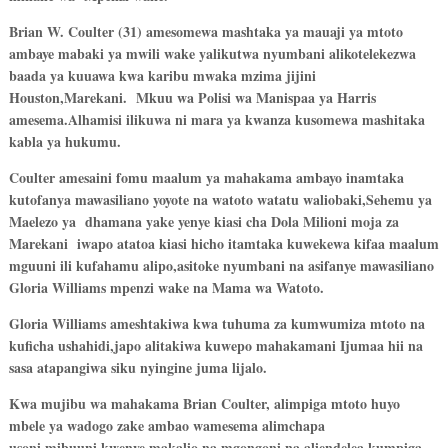
Brian W. Coulter (31) amesomewa mashtaka ya mauaji ya mtoto
ambaye mabaki ya mwili wake yalikutwa nyumbani alikotelekezwa
baada ya kuuawa kwa karibu mwaka mzima jijini
Houston,Marekani. Mkuu wa Polisi wa Manispaa ya Harris
amesema.Alhamisi ilikuwa ni mara ya kwanza kusomewa mashitaka
kabla ya hukumu.
Coulter amesaini fomu maalum ya mahakama ambayo inamtaka
kutofanya mawasiliano yoyote na watoto watatu waliobaki,Sehemu ya
Maelezo ya dhamana yake yenye kiasi cha Dola Milioni moja za
Marekani iwapo atatoa kiasi hicho itamtaka kuwekewa kifaa maalum
mguuni ili kufahamu alipo,asitoke nyumbani na asifanye mawasiliano
Gloria Williams mpenzi wake na Mama wa Watoto.
Gloria Williams ameshtakiwa kwa tuhuma za kumwumiza mtoto na
kuficha ushahidi,japo alitakiwa kuwepo mahakamani Ijumaa hii na
sasa atapangiwa siku nyingine juma lijalo.
Kwa mujibu wa mahakama Brian Coulter, alimpiga mtoto huyo
mbele ya wadogo zake ambao wamesema alimchapa
usoni,mibuuni,kwenye makalio na mgongoni na aliendelea kumpiga