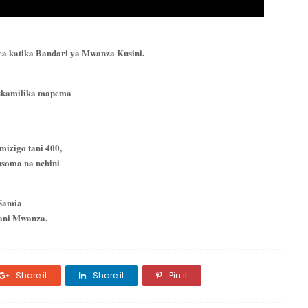
ea katika Bandari ya Mwanza Kusini.
 kukamilika mapema
mizigo tani 400,
usoma na nchini
 Samia
oani Mwanza.
Share it
Share it
Pin it