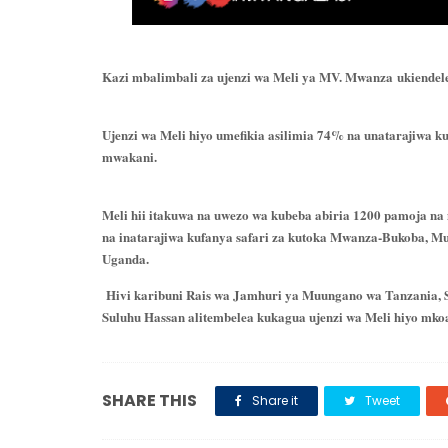
Kazi mbalimbali za ujenzi wa Meli ya MV. Mwanza ukiendel
Ujenzi wa Meli hiyo umefikia asilimia 74% na unatarajiwa
mwakani.
Meli hii itakuwa na uwezo wa kubeba abiria 1200 pamoja na 
na inatarajiwa kufanya safari za kutoka Mwanza-Bukoba, M
Uganda.
Hivi karibuni Rais wa Jamhuri ya Muungano wa Tanzania,
Suluhu Hassan alitembelea kukagua ujenzi wa Meli hiyo mk
SHARE THIS
Share it
Tweet