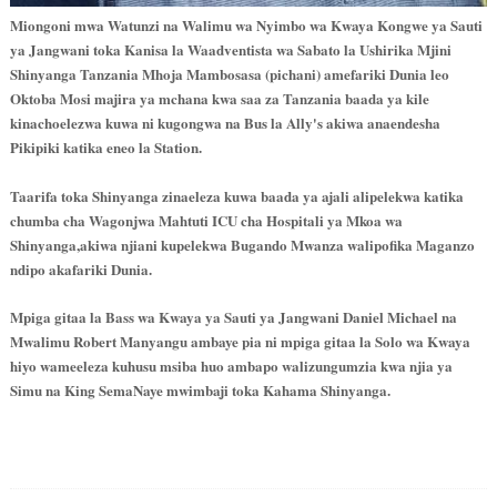
Miongoni mwa Watunzi na Walimu wa Nyimbo wa Kwaya Kongwe ya Sauti
ya Jangwani toka Kanisa la Waadventista wa Sabato la Ushirika Mjini
Shinyanga Tanzania Mhoja Mambosasa (pichani) amefariki Dunia leo
Oktoba Mosi majira ya mchana kwa saa za Tanzania baada ya kile
kinachoelezwa kuwa ni kugongwa na Bus la Ally's akiwa anaendesha
Pikipiki katika eneo la Station.
Taarifa toka Shinyanga zinaeleza kuwa baada ya ajali alipelekwa katika
chumba cha Wagonjwa Mahtuti ICU cha Hospitali ya Mkoa wa
Shinyanga,akiwa njiani kupelekwa Bugando Mwanza walipofika Maganzo
ndipo akafariki Dunia.
Mpiga gitaa la Bass wa Kwaya ya Sauti ya Jangwani Daniel Michael na
Mwalimu Robert Manyangu ambaye pia ni mpiga gitaa la Solo wa Kwaya
hiyo wameeleza kuhusu msiba huo ambapo walizungumzia kwa njia ya
Simu na King SemaNaye mwimbaji toka Kahama Shinyanga.