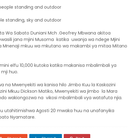
ta Wa Sabato Duniani Mch .Geofrey Mbwana akitoa
wasili jana mjini Musoma katika uwanja wa ndege Mjini
a Mnenaji mkuu wa mkutano wa makambi ya mitaa Mitano
ini elfu 10,000 kutoka katika makanisa mbalimbali ya
mji huo.
na Mwenyekiti wa kanisa hilo Jimbo Kuu la Kaskazini
ni Mkuu Dickson Matiko, Mwenyekiti wa jimbo la Mara
do wakiongozwa na vikosi mbalimbali vya watafuta njia.
uu utahitimishwa Agosti 20 mwaka huu na unafanyika
abato Nyamatare.