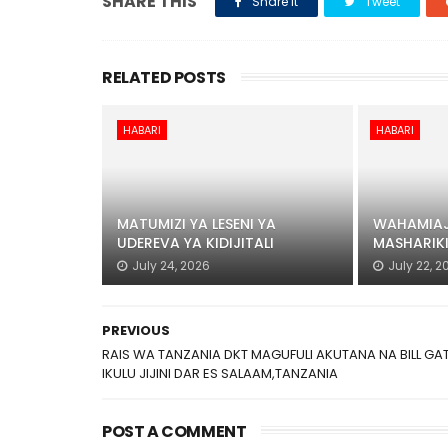
SHARE THIS
Share it
Tweet
RELATED POSTS
HABARI
HABARI
MATUMIZI YA LESENI YA
WAHAMIAJ
UDEREVA YA KIDIJITALI
MASHARIK
July 24, 2026
July 22, 2
PREVIOUS
RAIS WA TANZANIA DKT MAGUFULI AKUTANA NA BILL GA
IKULU JIJINI DAR ES SALAAM,TANZANIA
POST A COMMENT