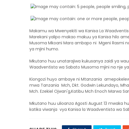
Makamu wa Mwenyekiti wa Kanisa La Waadventis
Marekani yalipo makao makuu ya Kanisa hilo ame
Musoma Mkoani Mara ambapo ni Mgeni Rasmi n
ya mjini humo.
Mkutano huu unatarajiwa kukusanya zaidi ya waum
Waadventista wa Sabato Musoma mjini na nje ya 
Kiongozi huyo ambaye ni Mtanzania amepokelewa 
mwa Tanzania Mch, Dkt. Godwin Lekundayo, Mhazi
Mch. Ezekiel Ojwan'g,Katibu Mch Enoch Marwa San
Mkutano huu ulioanza Agosti August 13 mwaka h
katika viwanja vya Kanisa la Waadventista wa S