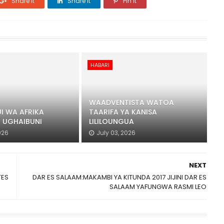
Share it
Share it
Pin it
HABARI
WAADVENTISTA WATOA
I WA AFRIKA
TAARIFA YA KANISA
I UGHAIBUNI
LILILOUNGUA
026
July 03, 2026
NEXT
TES
DAR ES SALAAM:MAKAMBI YA KITUNDA 2017 JIJINI DAR ES
SALAAM YAFUNGWA RASMI LEO