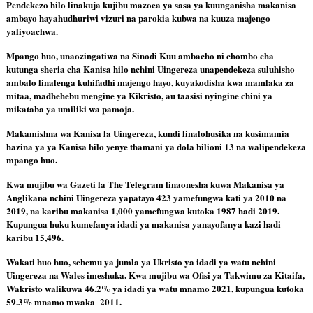
Pendekezo hilo linakuja kujibu mazoea ya sasa ya kuunganisha makanisa 
ambayo hayahudhuriwi vizuri na parokia kubwa na kuuza majengo 
yaliyoachwa.
Mpango huo, unaozingatiwa na Sinodi Kuu ambacho ni chombo cha 
kutunga sheria cha Kanisa hilo nchini Uingereza unapendekeza suluhisho 
ambalo linalenga kuhifadhi majengo hayo, kuyakodisha kwa mamlaka za 
mitaa, madhehebu mengine ya Kikristo, au taasisi nyingine chini ya 
mikataba ya umiliki wa pamoja.
Makamishna wa Kanisa la Uingereza, kundi linalohusika na kusimamia 
hazina ya ya Kanisa hilo yenye thamani ya dola bilioni 13 na walipendekeza 
mpango huo.
Kwa mujibu wa Gazeti la The Telegram linaonesha kuwa Makanisa ya 
Anglikana nchini Uingereza yapatayo 423 yamefungwa kati ya 2010 na 
2019, na karibu makanisa 1,000 yamefungwa kutoka 1987 hadi 2019. 
Kupungua huku kumefanya idadi ya makanisa yanayofanya kazi hadi 
karibu 15,496.
Wakati huo huo, sehemu ya jumla ya Ukristo ya idadi ya watu nchini 
Uingereza na Wales imeshuka. Kwa mujibu wa Ofisi ya Takwimu za Kitaifa, 
Wakristo walikuwa 46.2% ya idadi ya watu mnamo 2021, kupungua kutoka 
59.3% mnamo mwaka  2011.