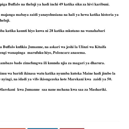
a Buffalo na theluji ya hadi inchi 49 katika siku za hivi karibuni.
 majanga mabaya zaidi yanayohusiana na hali ya hewa katika historia ya 
heluji.
ruba katika kaunti hiyo kuwa ni 28 katika mkutano na wanahabari 
a Buffalo kufikia Jumanne, na askari wa jeshi la Ulinzi wa Kitaifa 
wengi wanapinga  marufuku hiyo, Poloncarz anasema.
 ambazo bado zimefungwa ili kuunda njia za magari ya dharura.
imu wa baridi ikinasa watu katika nyumba kutoka Maine hadi jimbo la 
nyingi, na idadi ya vifo ikiongezeka kote Marekani kwa  zaidi ya 50.
 ya Marekani  kwa Jumanne  saa nane mchana kwa saa za Mashariki.