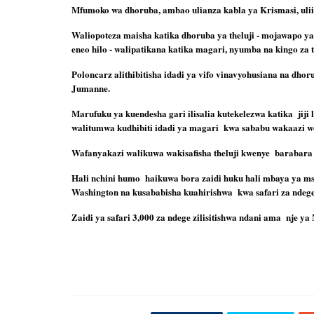
Mfumoko wa dhoruba, ambao ulianza kabla ya Krismasi, uliipig
Waliopoteza maisha katika dhoruba ya theluji - mojawapo ya
eneo hilo - walipatikana katika magari, nyumba na kingo za t
Poloncarz alithibitisha idadi ya vifo vinavyohusiana na dho
Jumanne.
Marufuku ya kuendesha gari ilisalia kutekelezwa katika  jiji l
walitumwa kudhibiti idadi ya magari  kwa sababu wakaazi 
Wafanyakazi walikuwa wakisafisha theluji kwenye  barabara
Hali nchini humo  haikuwa bora zaidi huku hali mbaya ya ms
Washington na kusababisha kuahirishwa  kwa safari za ndege 
Zaidi ya safari 3,000 za ndege zilisitishwa ndani ama  nje