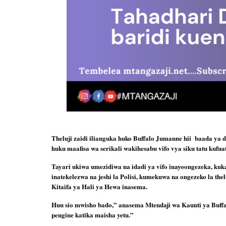
Theluji zaidi ilianguka huko Buffalo Jumanne hii  baada ya 
huku maafisa wa serikali wakihesabu vifo vya siku tatu kuf
Tayari ukiwa umezidiwa na idadi ya vifo inayoongezeka, ku
inatekelezwa na jeshi la Polisi, kumekuwa na ongezeko la th
Kitaifa ya Hali ya Hewa inasema.
Huu sio mwisho bado,” anasema Mtendaji wa Kaunti ya Buffa
pengine katika maisha yetu.”