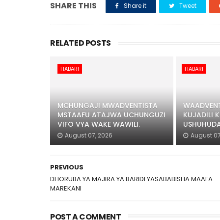
SHARE THIS
Share it
Tweet
RELATED POSTS
HABARI
HABARI
MCHUNGAJI MWADVENTISTA
WAADVENT
MSTAAFU ATAJWA UCHUNGUZI
KUJADILI K
VIFO VYA WAKE WAWILI.
USHUHUDA
August 07, 2026
August 07
PREVIOUS
DHORUBA YA MAJIRA YA BARIDI YASABABISHA MAAFA
MAREKANI
POST A COMMENT