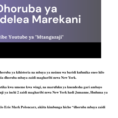
dhoruba ya kihistoria na mbaya ya msimu wa baridi kufunika eneo hilo 
uatia dhoruba mbaya zaidi magharibi mwa New York.
katika kwa umeme kwa wingi, na marufuku ya kuendesha gari ambayo 
eluji ya inchi 2 zaidi magharibi mwa New York hadi Jumanne, Huduma ya 
lo Erie Mark Poloncarz, akiita kimbunga hicho “dhoruba mbaya zaidi 