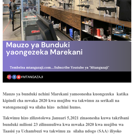
Mauzo ya bunduki nchini Marekani yameonesha kuongezeka katika
kipindi cha mwaka 2020 kwa mujibu wa takwimu za serikali na
watengenezaji wa silaha hizo nchini humo.
Takwimu hizo zilizotolewa Januari 5,2021 zinaonesha kuwa takribani
bunduki milioni 23 zilinunuliwa kwa mwaka 2020 kwa mujibu wa
Taasisi ya Uchambuzi wa takwimu za silaha ndogo (SAA) iliyoko