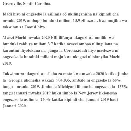
Greenville,
South Carolina.
Idadi hiyo ni ongezeko la asilimia 65 ukilinganisha na kipindi cha
mwaka 2019, ambapo bunduki milioni 13.9 ziliuzwa , kwa mujibu wa
takwimu za Taasisi hiyo.
Mwezi Machi mwaka 2020 FBI ilifanya ukaguzi wa umiliki wa
bunduki zaidi ya milioni 3.7 katika mwezi ambao uliingiliana na
karantini iliyotokana na janga la Corona,idadi hiyo inaelezwa ni
ongezeko la bunduki milioni moja kwa ukaguzi uliofanyika Machi
2019.
Takwimu za ukaguzi wa silaha za moto kwa mwaka 2020 katika jimbo
la Georgia ulionesha wakazi 904,035, ambalo ni ongezeko la 68%
tangu mwaka 2019. Jimbo la Michigani lilionesha ongezeko la 155%
tangu januari mwaka 2019 huku jimbo la New Jersey likionesha
ongezeko la asilimia 240% katika kipindi cha Januari 2019 hadi
Januari 2020.