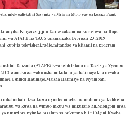
ba, mbele walioketi ni Suzy mke wa Mgini na Mtoto wao wa kwanza Frank
fanyika Kinyerezi jijini Dar es salaam na kurushwa na Hope
ini wa ATAPE na TAUS unamalizika Februari 23 ,2019
ni kupitia televisheni,radio,mitandao ya kijamii na program
 nchini Tanzania (ATAPE) kwa ushirikiano na Taasis ya Vyombo
(TAMC) wamekuwa wakirusha mikutano ya hatimaye kila mwaka
atimaye,Ushindi Hatimaye,Maisha Hatimaye na Nyumbani
a.
ndi mbalimbali kwa kuwa nyimbo ni sehemu muhimu ya kufikisha
taratibu wa kuwa na wimbo mkuu wa mikutano hii,Miongoni mwa
ya utunzi wa nyimbo maalum za mikutano hii ni Mgini Kweba