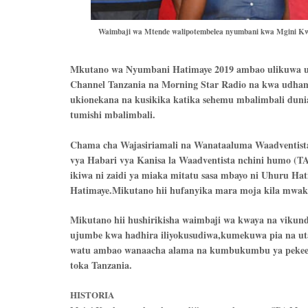
Waimbaji wa Mtende walipotembelea nyumbani kwa Mgini Kwe
Mkutano wa Nyumbani Hatimaye 2019 ambao ulikuwa uki
Channel Tanzania na Morning Star Radio na kwa udham
ukionekana na kusikika katika sehemu mbalimbali dunia
tumishi mbalimbali.
Chama cha Wajasiriamali na Wanataaluma Waadventista
vya Habari vya Kanisa la Waadventista nchini humo 
ikiwa ni zaidi ya miaka mitatu sasa mbayo ni Uhuru H
Hatimaye.Mikutano hii hufanyika mara moja kila mwak
Mikutano hii hushirikisha waimbaji wa kwaya na viku
ujumbe kwa hadhira iliyokusudiwa,kumekuwa pia na u
watu ambao wanaacha alama na kumbukumbu ya pekee 
toka Tanzania.
HISTORIA