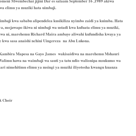
meni Mwembechai jijini Dar es salaam September 16 ,1989 akiwa
wa elimu ya muziki hata uimbaji.
baji kwa sababu alipendelea kusikiliza nyimbo zaidi ya kuimba. Hata
, mojawapo ikiwa ni uimbaji wa ustadi kwa kufuata elimu ya muziki,
kuwa ni, marehemu Richard Maira ambaye aliwahi kufundisha kwaya ya
kwa sasa anaishi nchini Uingereza na Abu Lukona.
etu Kambira Mapesa na Gayo James wakisaidiwa na marehemu Mshauri
alimu hawa na waimbaji wa sauti ya tatu ndio walionipa msukumo wa
yari nimehitimu elimu ya msingi ya muziki iliyotosha kwangu kuanza
A Choir