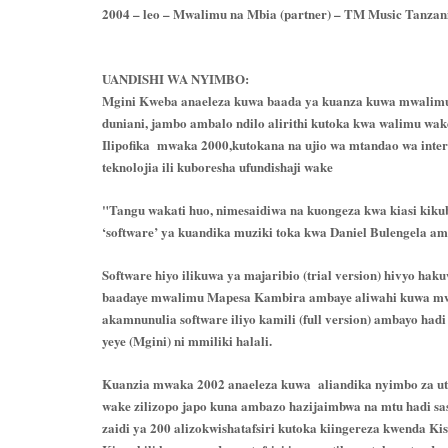
2004 – leo – Mwalimu na Mbia (partner) – TM Music Tanzan
UANDISHI WA NYIMBO:
Mgini Kweba anaeleza kuwa baada ya kuanza kuwa mwalimu, uf
duniani, jambo ambalo ndilo alirithi kutoka kwa walimu wa
Ilipofika mwaka 2000,kutokana na ujio wa mtandao wa inter
teknolojia ili kuboresha ufundishaji wake
"Tangu wakati huo, nimesaidiwa na kuongeza kwa kiasi kikub
‘software’ ya kuandika muziki toka kwa Daniel Bulengel
Software hiyo ilikuwa ya majaribio (trial version) hivyo 
baadaye mwalimu Mapesa Kambira ambaye aliwahi kuwa mw
akamnunulia software iliyo kamili (full version) ambayo had
yeye (Mgini) ni mmiliki halali.
Kuanzia mwaka 2002 anaeleza kuwa aliandika nyimbo za utu
wake zilizopo japo kuna ambazo hazijaimbwa na mtu hadi sas
zaidi ya 200 alizokwishatafsiri kutoka kiingereza kwenda Ki