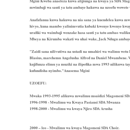
Mgini Kweba anaeleza kuwa alijiunga na kwaya ya SDA Mago
mwimbaji wa sauti ya tatu ambaye hakuwa na uzoefu wowote 
Anafafanua kuwa hakuwa na nia sana ya kuendelea kuwa mwim
hivyo, kuna mambo yalinimvutia kubaki kwenye kwenye kwaya
urafiki wa waimbaji wenzake hasa sauti ya tatu ambao wali
Mbeya na Kirumba wakati wa uhai wake, Jack Ndugu ambaye 
"Zaidi sana nilivutiwa na ustadi na umahiri wa walimu w
Blasius, marehemu Angelusha Alfred na Daniel Mwambene. W
kujifunza elimu ya muziki na ilipofika mwa 1993 nilikuwa ta
kufundisha nyimbo."Anasema Mgini
UZOEFU:
Mwaka 1993-1995 alikuwa mwalimu msaidizi Magomeni SD
1996-1998 - Mwalimu wa Kwaya Pasiansi SDA Mwanza
1998-2000 - Mwalimu wa kwaya Njiro SDA Arusha
2000 – leo - Mwalimu wa kwaya Magomeni SDA Choir.