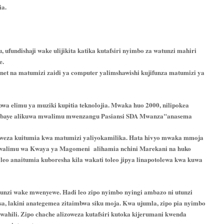
ia.
undishaji wake ulijikita katika kutafsiri nyimbo za watunzi mahiri
ke.
net na matumizi zaidi ya computer yalimshawishi kujifunza matumizi ya
wa elimu ya muziki kupitia teknolojia. Mwaka huo 2000, nilipokea
a ambaye alikuwa mwalimu mwenzangu Pasiansi SDA Mwanza"anasema
hakuweza kuitumia kwa matumizi yaliyokamilika. Hata hivyo mwaka mmoja
alimu wa Kwaya ya Magomeni alihamia nchini Marekani na huko
i leo anaitumia kuboresha kila wakati toleo jipya linapotolewa kwa kuwa
nzi wake mwenyewe. Hadi leo zipo nyimbo nyingi ambazo ni utunzi
a, lakini anategemea zitaimbwa siku moja. Kwa ujumla, zipo pia nyimbo
swahili. Zipo chache alizoweza kutafsiri kutoka kijerumani kwenda