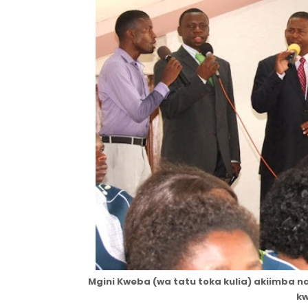
Mgini Kweba (wa tatu toka kulia) akiimba n
kw