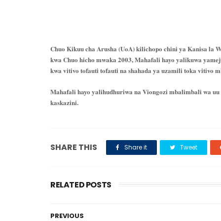
Chuo Kikuu cha Arusha (UoA) kilichopo chini ya Kanisa la
kwa Chuo hicho mwaka 2003, Mahafali hayo yalikuwa yamej
kwa vitivo tofauti tofauti na shahada ya uzamili toka vitivo 
Mahafali hayo yalihudhuriwa na Viongozi mbalimbali wa uu 
kaskazini.
SHARE THIS
Share it
Tweet
RELATED POSTS
PREVIOUS