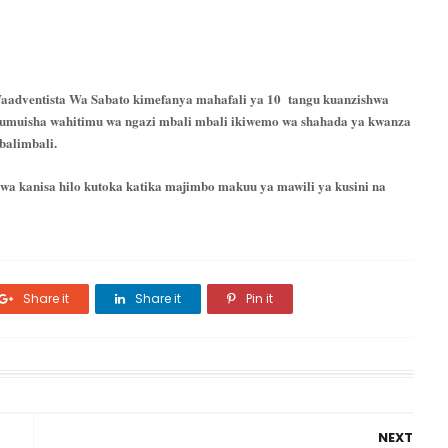
 Waadventista Wa Sabato kimefanya mahafali ya 10 tangu kuanzishwa
umuisha wahitimu wa ngazi mbali mbali ikiwemo wa shahada ya kwanza
mbalimbali.
wa kanisa hilo kutoka katika majimbo makuu ya mawili ya kusini na
Share it
Share it
Pin it
NEXT