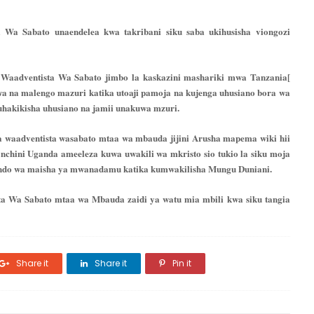
 Wa Sabato unaendelea kwa takribani siku saba ukihusisha viongozi
Waadventista Wa Sabato jimbo la kaskazini mashariki mwa Tanzania[
a na malengo mazuri katika utoaji pamoja na kujenga uhusiano bora wa
uhakikisha uhusiano na jamii unakuwa mzuri.
a waadventista wasabato mtaa wa mbauda jijini Arusha mapema wiki hii
hini Uganda ameeleza kuwa uwakili wa mkristo sio tukio la siku moja
mtindo wa maisha ya mwanadamu katika kumwakilisha Mungu Duniani.
a Wa Sabato mtaa wa Mbauda zaidi ya watu mia mbili kwa siku tangia
Share it
Share it
Pin it