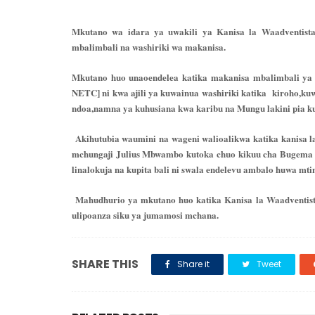
Mkutano wa idara ya uwakili ya Kanisa la Waadventista
mbalimbali na washiriki wa makanisa.
Mkutano huo unaoendelea katika makanisa mbalimbali ya 
NETC] ni kwa ajili ya kuwainua washiriki katika
kiroho,kuw
ndoa,namna ya kuhusiana kwa karibu na Mungu lakini pia k
Akihutubia waumini na wageni walioalikwa katika kanisa l
mchungaji Julius Mbwambo kutoka chuo kikuu cha Bugema nc
linalokuja na kupita bali ni swala endelevu ambalo huwa 
Mahudhurio ya mkutano huo katika Kanisa la Waadventist
ulipoanza siku ya jumamosi mchana.
SHARE THIS
Share it
Tweet