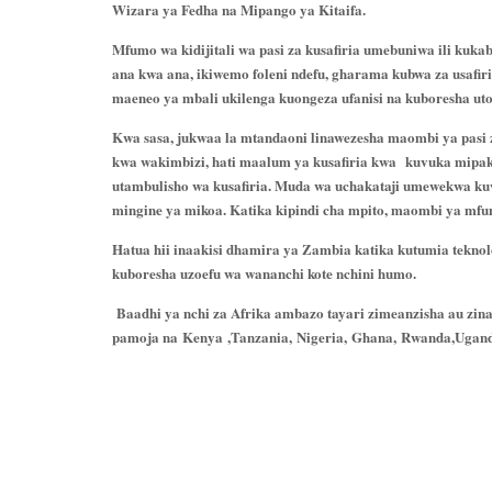
Wizara ya Fedha na Mipango ya Kitaifa.
Mfumo wa kidijitali wa pasi za kusafiria umebuniwa ili ku
ana kwa ana, ikiwemo foleni ndefu, gharama kubwa za usafir
maeneo ya mbali ukilenga kuongeza ufanisi na kuboresha ut
Kwa sasa, jukwaa la mtandaoni linawezesha maombi ya pasi za
kwa wakimbizi, hati maalum ya kusafiria kwa
kuvuka mipa
utambulisho wa kusafiria. Muda wa uchakataji umewekwa kuw
mingine ya mikoa. Katika kipindi cha mpito, maombi ya m
Hatua hii inaakisi dhamira ya Zambia katika kutumia tekno
kuboresha uzoefu wa wananchi kote nchini humo.
Baadhi ya
nchi za Afrika
ambazo tayari zimeanzisha au zin
pamoja na
Kenya
,Tanzania,
Nigeria,
Ghana,
Rwanda,
Ugand