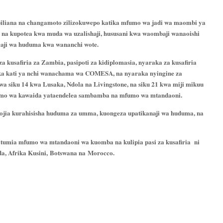
kabiliana na changamoto zilizokuwepo katika mfumo wa jadi wa maombi ya
i na kupotea kwa muda wa uzalishaji, hususani kwa waombaji wanaoishi
oaji wa huduma kwa wananchi wote.
 kusafiria za Zambia, pasipoti za kidiplomasia, nyaraka za kusafiria
ka
kati ya nchi wanachama wa
COMESA
, na nyaraka nyingine za
a siku 14 kwa Lusaka, Ndola na Livingstone, na siku 21 kwa miji mikuu
fumo wa kawaida yataendelea sambamba na mfumo wa mtandaoni.
lojia kurahisisha huduma za umma, kuongeza upatikanaji wa huduma, na
atumia
mfumo wa mtandaoni wa kuomba na kulipia pasi za kusafiria
ni
a, Afrika Kusini,
Botswana na Morocco.