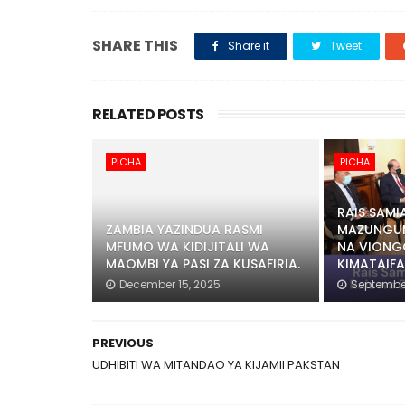
SHARE THIS
Share it
Tweet
RELATED POSTS
PICHA
PICHA
RAIS SAMI
ZAMBIA YAZINDUA RASMI
MAZUNGUM
MFUMO WA KIDIJITALI WA
NA VIONGO
MAOMBI YA PASI ZA KUSAFIRIA.
KIMATAIFA
December 15, 2025
September
PREVIOUS
UDHIBITI WA MITANDAO YA KIJAMII PAKSTAN