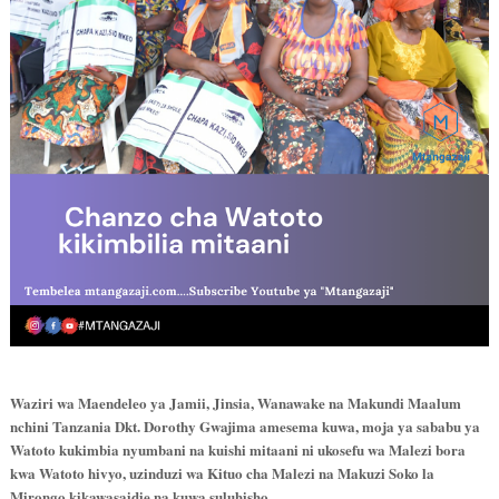
Waziri wa Maendeleo ya Jamii, Jinsia, Wanawake na Makundi Maalum
nchini Tanzania Dkt. Dorothy Gwajima amesema kuwa, moja ya sababu ya
Watoto kukimbia nyumbani na kuishi mitaani ni ukosefu wa Malezi bora
kwa Watoto hivyo, uzinduzi wa Kituo cha Malezi na Makuzi Soko la
Mirongo kikawasaidie na kuwa suluhisho.