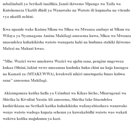
mbalimbali ya Serikali inaifikia Jamii ikiwemo Mpango wa Taifa wa
Kutokomeza Ukatili dhidi ya Wanawake na Watoto ili kupmaba na vitendo
vya ukatili nchini.
Kwa upande wake Kaimu Mkuu wa Mkoa wa Mwanza ambaye ni Mkuu wa
Wilaya ya Nyamagana Amina Makilagi amesema kuwa, Mkoa wa Mwanza
unaendelea kuhakikisha watoto wanapata haki na huduma stahiki ikiwemo
Malezi na Makuzi kwao.
"Mhe. Waziri wewe umekuwa Waziri wa ajabu sana, pengine ungeweza
kukaa Ofisini, lakini wewe umeamua kushuka huku chini na kuja kuongea
na Kamati za (MTAKUWWA), kwakweli nikiri umetupatia funzo kubwa
sana" amesema Makilagi.
Akizungumza katika hafla ya Uzinduzi wa Kikao hicho, Mkurugenzi wa
Shirika la Kivulini Yassin Ali amesema, Shirika lake litaendelea
kushirikiana na Serikali katika kuhakikisha wafanyabiashara wanawake
wenye watoto wadogo kupata sehemu ya kuwakabidhi watoto wao wakati
wakiwa katika majukumu ya kazi.