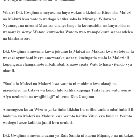
Waziri Dkt. Gwajima ameyasema hayo wakati akizindua Kituo cha Malezi
na Makuzi kwa watoto wadogo katika soko la Mirongo Wilaya ya
Nyamagana mkoani Mwanza chenye lengo la kuwasaidia wafanyabishara
wanawake wenye Watoto kuwaweka Watoto wao wanapokuwa wanaendelea
na biashara zao.
Dkt. Gwajima amesema kuwa jukumu la Malezi na Makuzi kwa watoto ni la
wazazi nyumbani hivyo amewataka wazazi kuzingatia suala la Malezi ili
kupunguza changamoto mbalimbali zinaowapata Watoto hasa vitendo vya
ukatili.
"Suala la Malezi na Makuzi kwa watoto ni muhimu kwa ukuaji na
maendeleo na Ustawi wa kundi hilo katika kujenga Taifa lenye watu wenye
Afya uzalendo na uwajibikaji" alisema Dkt. Gwajima
Ameongeza kuwa Wizara yake itahakikisha inaratibu wadau mbalimbali ili
huduma ya Malezi na Makuzi kwa watoto katika Vituo vya kulelea Watoto
wadogo iweze kuifikia jamii kwa urahisi.
Dkt. Gwajima amesema azma ya Rais Samia ni kuona Mipango na mikakati