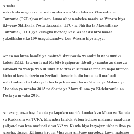
Arusha
wakati akizungumza na wafanyakazi wa Mamlaka ya Mawasiliano
Tanzania (TCRA) wa mkoani humo alipotembelea taasisi za Wizara hiyo
ikiwemo Shirika la Posta Tanzania (TPC) na Shirika la Mawasiliano
Tanzania (TTCL) ya kukagua utendaji kazi wa taasisi hizo baada
yakufikisha siku 100 tangu kuundwa kwa Wizara hiyo mpya.
Amesema kuwa baadhi ya mafundi simu wasio waaminifu wanatumika
kufuta IMEI (International Mobile Equipment Identity) namba za simu za
mkononi za wateja wao ili simu hizo ziweze kutumika tena ambapo kitendo
hicho ni kosa kisheria na Serikali itawachukulia hatua kali mafundi
watakaobainika kufanya tabia hiyo kwa mujibu wa Sheria ya Makosa ya
Mtandao ya mwaka 2015 na Sheria ya Mawasiliano ya Kielektroniki na
Posta ya mwaka 2010.
Amezungumza hayo baada ya kupokea taarifa kutoka kwa Mkuu wa Kanda
ya Kaskazini wa TCRA, Mhandisi Imelda Salum kuhusu mafunzo maalumu
yaliyotolewa kwa mafundi simu 332 wa Kanda hiyo inayojumuisha mikoa ya
Arusha, Tanga, Kilimanjaro na Manyara ambapo ameeleza kuwa mafunzo