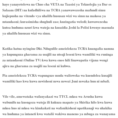
hayo yanayotolewa na Chuo cha VETA na Taasisi ya Teknolojia ya Dar es
Salaam (DIT) na kufadhiliwa na TCRA yanawawezesha mafundi simu
kujiepusha na vitendo vya uhalifu hususan wizi wa simu na makosa ya
mtandaoni; kurasimisha shughuli zao; kuzingatia weledi; kuwawezesha
kutoa huduma nzuri kwa wateja na kusaidia Jeshi la Polisi kwenye masuala
ya uhalifu hususan wizi wa simu.
Katika hatua nyingine Dkt. Ndugulile ameielekeza TCRA kuangalia namna
ya kupunguza gharama za usajili na utoaji leseni kwa wamiliki wa runinga
za mtandaoni (Online TV) kwa kuwa eneo hili linawapatia vijana wengi
ajira na gharama za usajili na leseni ni kubwa.
Pia ameielekeza TCRA wapunguze muda walioweka wa kuendelea kusajili
wamiliki hao kwa kuwa mwishoni mwa mwezi Juni mwaka huu ni mbali.
Vile vile, amewataka wafanyakazi wa TTCL mkoa wa Arusha kuwa
wabunifu na kuongeza wateja ili kukuza mapato ya Shirika hilo kwa kuwa
mkoa huo ni mkoa wa kimkakati na wafanikisheni upatikanaji wa uhakika
wa huduma ya intaneti kwa watalii wakiwa maneno ya mbuga za wanayama