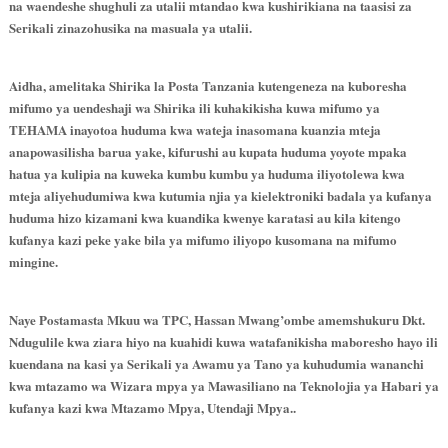
na waendeshe shughuli za utalii mtandao kwa kushirikiana na taasisi za
Serikali zinazohusika na masuala ya utalii.
Aidha, amelitaka Shirika la Posta Tanzania kutengeneza na kuboresha
mifumo ya uendeshaji wa Shirika ili kuhakikisha kuwa mifumo ya
TEHAMA inayotoa huduma kwa wateja inasomana kuanzia mteja
anapowasilisha barua yake, kifurushi au kupata huduma yoyote mpaka
hatua ya kulipia na kuweka kumbu kumbu ya huduma iliyotolewa kwa
mteja aliyehudumiwa kwa kutumia njia ya kielektroniki badala ya kufanya
huduma hizo kizamani kwa kuandika kwenye karatasi au kila kitengo
kufanya kazi peke yake bila ya mifumo iliyopo kusomana na mifumo
mingine.
Naye Postamasta Mkuu wa TPC, Hassan Mwang’ombe amemshukuru Dkt.
Ndugulile kwa ziara hiyo na kuahidi kuwa watafanikisha maboresho hayo ili
kuendana na kasi ya Serikali ya Awamu ya Tano ya kuhudumia wananchi
kwa mtazamo wa Wizara mpya ya Mawasiliano na Teknolojia ya Habari ya
kufanya kazi kwa Mtazamo Mpya, Utendaji Mpya..