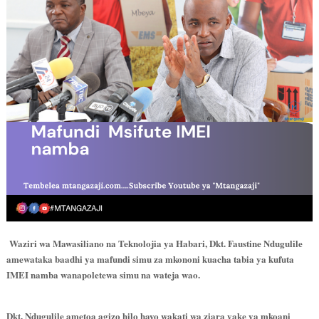
Waziri wa Mawasiliano na Teknolojia ya Habari, Dkt. Faustine Ndugulile
amewataka baadhi ya mafundi simu za mkononi kuacha tabia ya kufuta
IMEI namba wanapoletewa simu na wateja wao.
Dkt. Ndugulile ametoa agizo hilo hayo wakati wa ziara yake ya mkoani