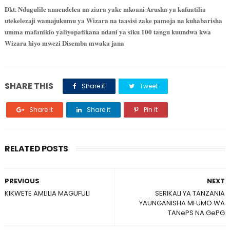
Dkt. Ndugulile anaendelea na ziara yake mkoani Arusha ya kufuatilia
utekelezaji wamajukumu ya Wizara na taasisi zake pamoja na kuhabarisha
umma mafanikio yaliyopatikana ndani ya siku 100 tangu kuundwa kwa
Wizara hiyo mwezi Disemba mwaka jana
SHARE THIS
Share it
Tweet
Share it
Share it
Pin it
RELATED POSTS
PREVIOUS
NEXT
KIKWETE AMLILIA MAGUFULI
SERIKALI YA TANZANIA
YAUNGANISHA MFUMO WA
TANePS NA GePG