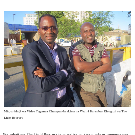
Mtayarishaji wa Video Tegemea Champanda akiwa na Waziri Barnabas Kiongozi wa The
Light Bearers
Waimbaji wa The Light Bearers jana walisafiri kwa muda usiopungua saa