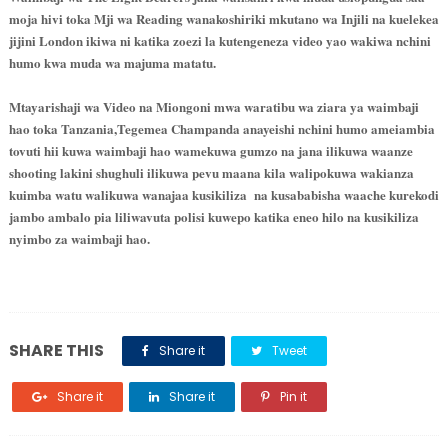
moja hivi toka Mji wa Reading wanakoshiriki mkutano wa Injili na kuelekea
jijini London ikiwa ni katika zoezi la kutengeneza video yao wakiwa nchini
humo kwa muda wa majuma matatu.
Mtayarishaji wa Video na Miongoni mwa waratibu wa ziara ya waimbaji
hao toka Tanzania,Tegemea Champanda anayeishi nchini humo ameiambia
tovuti hii kuwa waimbaji hao wamekuwa gumzo na jana ilikuwa waanze
shooting lakini shughuli ilikuwa pevu maana kila walipokuwa wakianza
kuimba watu walikuwa wanajaa kusikiliza na kusababisha waache kurekodi
jambo ambalo pia liliwavuta polisi kuwepo katika eneo hilo na kusikiliza
nyimbo za waimbaji hao.
SHARE THIS
Share it
Tweet
Share it
Share it
Pin it