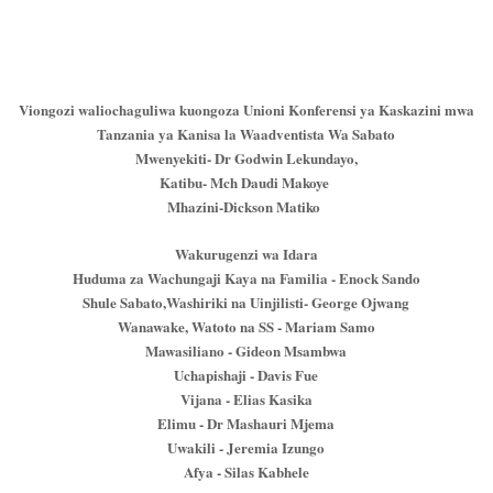
Viongozi waliochaguliwa kuongoza Unioni Konferensi ya Kaskazini mwa
Tanzania ya Kanisa la Waadventista Wa Sabato
Mwenyekiti- Dr Godwin Lekundayo,
Katibu- Mch Daudi Makoye
Mhazini-Dickson Matiko
Wakurugenzi wa Idara
Huduma za Wachungaji Kaya na Familia - Enock Sando
Shule Sabato,Washiriki na Uinjilisti- George Ojwang
Wanawake, Watoto na SS - Mariam Samo
Mawasiliano - Gideon Msambwa
Uchapishaji - Davis Fue
Vijana - Elias Kasika
Elimu - Dr Mashauri Mjema
Uwakili - Jeremia Izungo
Afya - Silas Kabhele