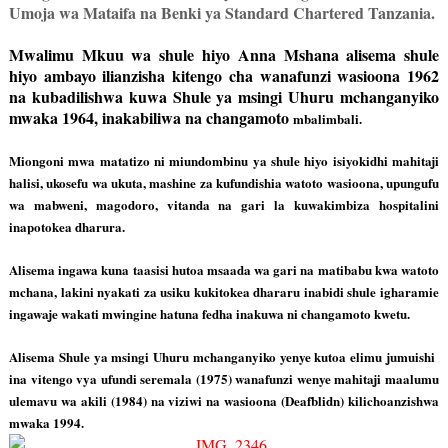
Umoja wa Mataifa na Benki ya Standard Chartered Tanzania.
Mwalimu Mkuu wa shule hiyo Anna Mshana alisema shule
hiyo ambayo ilianzisha kitengo cha wanafunzi wasioona 1962
na kubadilishwa kuwa Shule ya msingi Uhuru mchanganyiko
mwaka 1964, inakabiliwa na changamoto
mbalimbali.
Miongoni mwa matatizo ni miundombinu ya shule hiyo isiyokidhi mahitaji
halisi, ukosefu wa ukuta, mashine za kufundishia watoto wasioona, upungufu
wa mabweni, magodoro, vitanda na gari la kuwakimbiza hospitalini
inapotokea dharura.
Alisema ingawa kuna taasisi hutoa msaada wa gari na matibabu kwa watoto
mchana, lakini nyakati za usiku kukitokea dhararu inabidi shule igharamie
ingawaje wakati mwingine hatuna fedha inakuwa ni changamoto kwetu.
Alisema Shule ya msingi Uhuru mchanganyiko yenye kutoa elimu jumuishi
ina vitengo vya ufundi seremala (1975) wanafunzi wenye mahitaji maalumu
ulemavu wa akili (1984) na viziwi na wasioona (Deafblidn) kilichoanzishwa
mwaka 1994.