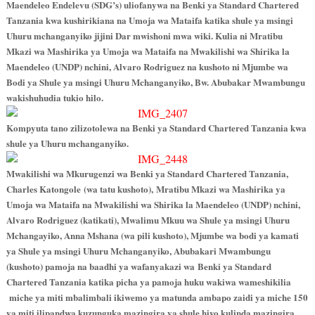
Maendeleo Endelevu (SDG’s) uliofanywa na Benki ya Standard Chartered
Tanzania kwa kushirikiana na Umoja wa Mataifa katika shule ya msingi
Uhuru mchanganyiko jijini Dar mwishoni mwa wiki. Kulia ni Mratibu
Mkazi wa Mashirika ya Umoja wa Mataifa na Mwakilishi wa Shirika la
Maendeleo (UNDP) nchini, Alvaro Rodriguez na kushoto ni Mjumbe wa
Bodi ya Shule ya msingi Uhuru Mchanganyiko, Bw. Abubakar Mwambungu
wakishuhudia tukio hilo.
Kompyuta tano zilizotolewa na Benki ya Standard Chartered Tanzania kwa
shule ya Uhuru mchanganyiko.
Mwakilishi wa Mkurugenzi wa Benki ya Standard Chartered Tanzania,
Charles Katongole (wa tatu kushoto), Mratibu Mkazi wa Mashirika ya
Umoja wa Mataifa na Mwakilishi wa Shirika la Maendeleo (UNDP) nchini,
Alvaro Rodriguez (katikati), Mwalimu Mkuu wa Shule ya msingi Uhuru
Mchangayiko, Anna Mshana (wa pili kushoto), Mjumbe wa bodi ya kamati
ya Shule ya msingi Uhuru Mchanganyiko, Abubakari Mwambungu
(kushoto) pamoja na baadhi ya wafanyakazi wa Benki ya Standard
Chartered Tanzania katika picha ya pamoja huku wakiwa wameshikilia
miche ya miti mbalimbali ikiwemo ya matunda ambapo zaidi ya miche 150
ya miti ilipandwa kuzunguka mazingira ya shule hiyo kulinda mazingira