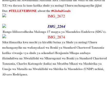
TZ) wa darasa la tano katika shule ya msingi Uhuru mchanganyiko jijini
Dar.
#
TELLEVERYONE
about the
#
GlobalGoals
Bango lililoorodhesha Malengo 17 mapya ya Maendeleo Endelevu (SDG’s).
Siku ilimazika kwa mechi ya kirafiki baina ya Shule ya msingi Uhuru
mchanganyiko na wafanyakazi wa Benki ya Standard Chartered Tanzania
katika viwanja vya shule ya sekondari Benjamin Mkapa ambayo
ilizinduliwa na Mwakilishi wa Mkurugenzi wa Benki ya Standard Chartered
Tanzania, Charles Katongole (kulia) na Mratibu Mkazi wa Mashirika ya
Umoja wa Mataifa na Mwakilishi wa Shirika la Maendeleo (UNDP) nchini,
Alvaro Rodriguez.