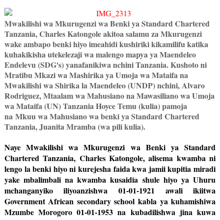
Mwakilishi wa Mkurugenzi wa Benki ya Standard Chartered
Tanzania, Charles Katongole akitoa salamu za Mkurugenzi
wake ambapo benki hiyo imeahidi kushiriki kikamilifu katika
kuhakikisha utekelezaji wa malengo mapya ya Maendeleo
Endelevu (SDG's) yanafanikiwa nchini Tanzania. Kushoto ni
Mratibu Mkazi wa Mashirika ya Umoja wa Mataifa na
Mwakilishi wa Shirika la Maendeleo (UNDP) nchini, Alvaro
Rodriguez, Mtaalam wa Mahusiano na Mawasiliano wa Umoja
wa Mataifa (UN) Tanzania Hoyce Temu (kulia) pamoja
na Mkuu wa Mahusiano wa benki ya Standard Chartered
Tanzania, Juanita Mramba (wa pili kulia).
Naye Mwakilishi wa Mkurugenzi wa Benki ya Standard
Chartered Tanzania, Charles Katongole, alisema kwamba ni
lengo la benki hiyo ni kurejesha faida kwa jamii kupitia miradi
yake mbalimbali na kwamba kusaidia shule hiyo ya Uhuru
mchanganyiko iliyoanzishwa 01-01-1921 awali ikiitwa
Government African secondary school kabla ya kuhamishiwa
Mzumbe Morogoro 01-01-1953 na kubadilishwa jina kuwa