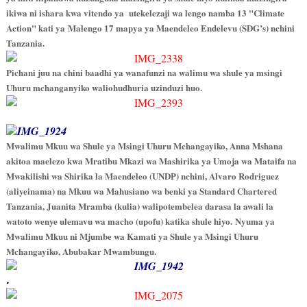
ikiwa ni ishara kwa vitendo ya utekelezaji wa lengo namba 13 "Climate
Action" kati ya Malengo 17 mapya ya Maendeleo Endelevu (SDG’s) nchini
Tanzania.
Pichani juu na chini baadhi ya wanafunzi na walimu wa shule ya msingi
Uhuru mchanganyiko waliohudhuria uzinduzi huo.
Mwalimu Mkuu wa Shule ya Msingi Uhuru Mchangayiko, Anna Mshana
akitoa maelezo kwa Mratibu Mkazi wa Mashirika ya Umoja wa Mataifa na
Mwakilishi wa Shirika la Maendeleo (UNDP) nchini, Alvaro Rodriguez
(aliyeinama) na Mkuu wa Mahusiano wa benki ya Standard Chartered
Tanzania, Juanita Mramba (kulia) walipotembelea darasa la awali la
watoto wenye ulemavu wa macho (upofu) katika shule hiyo. Nyuma ya
Mwalimu Mkuu ni Mjumbe wa Kamati ya Shule ya Msingi Uhuru
Mchangayiko, Abubakar Mwambungu.
.