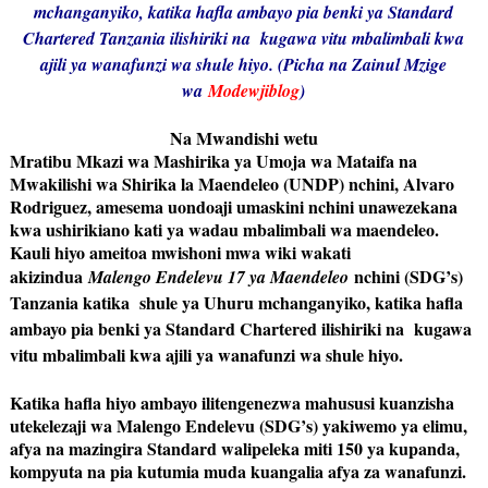
mchanganyiko, katika hafla ambayo pia benki ya Standard
Chartered Tanzania ilishiriki na kugawa vitu mbalimbali kwa
ajili ya wanafunzi wa shule hiyo. (Picha na Zainul Mzige
wa
Modewjiblog
)
Na Mwandishi wetu
Mratibu Mkazi wa Mashirika ya Umoja wa Mataifa na
Mwakilishi wa Shirika la Maendeleo (UNDP) nchini, Alvaro
Rodriguez, amesema uondoaji umaskini nchini unawezekana
kwa ushirikiano kati ya wadau mbalimbali wa maendeleo.
Kauli hiyo ameitoa mwishoni mwa wiki wakati
akizindua
nchini (SDG’s)
Malengo Endelevu 17 ya Maendele
o
Tanzania katika shule ya Uhuru mchanganyiko, katika hafla
ambayo pia benki ya Standard Chartered ilishiriki na kugawa
vitu mbalimbali kwa ajili ya wanafunzi wa shule hiyo.
Katika hafla hiyo ambayo ilitengenezwa mahususi kuanzisha
utekelezaji wa Malengo Endelevu (SDG’s) yakiwemo ya elimu,
afya na mazingira Standard walipeleka miti 150 ya kupanda,
kompyuta na pia kutumia muda kuangalia afya za wanafunzi.