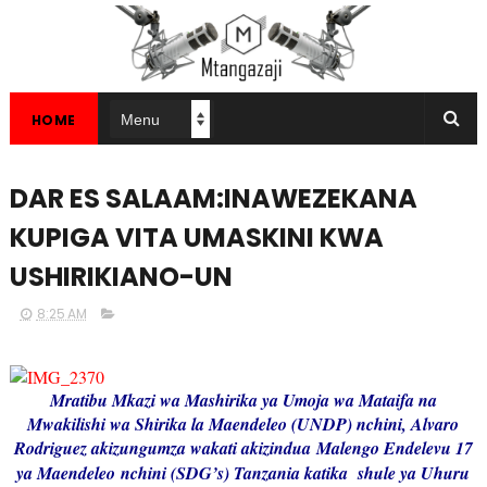
HOME
DAR ES SALAAM:INAWEZEKANA
KUPIGA VITA UMASKINI KWA
USHIRIKIANO-UN
8:25 AM
Mratibu Mkazi wa Mashirika ya Umoja wa Mataifa na
Mwakilishi wa Shirika la Maendeleo (UNDP) nchini, Alvaro
Rodriguez akizungumza wakati akizindua
Malengo Endelevu 17
ya Maendeleo
nchini (SDG’s) Tanzania katika shule ya Uhuru