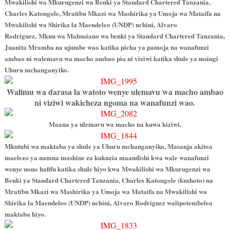
Mwakilishi wa Mkurugenzi wa Benki ya Standard Chartered Tanzania,
Charles Katongole, Mratibu Mkazi wa Mashirika ya Umoja wa Mataifa na
Mwakilishi wa Shirika la Maendeleo (UNDP) nchini, Alvaro
Rodriguez, Mkuu wa Mahusiano wa benki ya Standard Chartered Tanzania,
Juanita Mramba na ujumbe wao katika picha ya pamoja na wanafunzi
ambao ni walemavu wa macho ambao pia ni viziwi katika shule ya msingi
Uhuru mchanganyiko.
Walimu wa darasa la watoto wenye ulemavu wa macho ambao
ni viziwi wakicheza ngoma na wanafunzi wao.
Maana ya ulemavu wa macho na kuwa kiziwi.
Mkutubi wa maktaba ya shule ya Uhuru mchanganyiko, Masanja akitoa
maelezo ya namna mashine za kukuzia maandishi kwa wale wanafunzi
wenye uono hafifu katika shule hiyo kwa Mwakilishi wa Mkurugenzi wa
Benki ya Standard Chartered Tanzania, Charles Katongole (kushoto) na
Mratibu Mkazi wa Mashirika ya Umoja wa Mataifa na Mwakilishi wa
Shirika la Maendeleo (UNDP) nchini, Alvaro Rodriguez walipotembelea
maktaba hiyo.