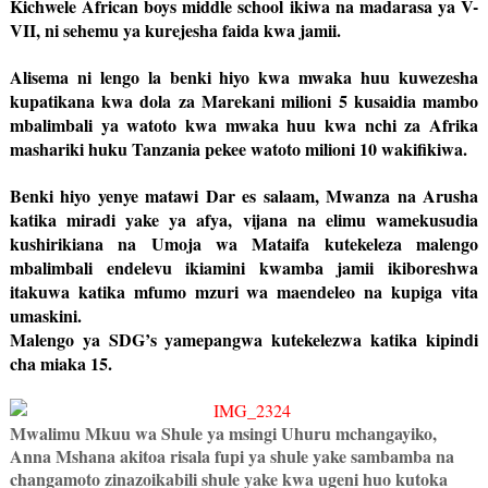
Kichwele African boys middle school ikiwa na madarasa ya V-
VII, ni sehemu ya kurejesha faida kwa jamii.
Alisema ni lengo la benki hiyo kwa mwaka huu kuwezesha
kupatikana kwa dola za Marekani milioni 5 kusaidia mambo
mbalimbali ya watoto kwa mwaka huu kwa nchi za Afrika
mashariki huku Tanzania pekee watoto milioni 10 wakifikiwa.
Benki hiyo yenye matawi Dar es salaam, Mwanza na Arusha
katika miradi yake ya afya, vijana na elimu wamekusudia
kushirikiana na Umoja wa Mataifa kutekeleza malengo
mbalimbali endelevu ikiamini kwamba jamii ikiboreshwa
itakuwa katika mfumo mzuri wa maendeleo na kupiga vita
umaskini.
Malengo ya SDG’s yamepangwa kutekelezwa katika kipindi
cha miaka 15.
Mwalimu Mkuu wa Shule ya msingi Uhuru mchangayiko,
Anna Mshana akitoa risala fupi ya shule yake sambamba na
changamoto zinazoikabili shule yake kwa ugeni huo kutoka