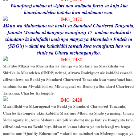
Wanafunzi ambao ni viziwi nao walipata fursa ya kuja kila
kinachoendelea kutoka kwa mkalimani wao.
Mkuu wa Mahusiano wa benki ya Standard Chartered Tanzania,
Juanita Mramba akitangaza wanafunzi 17 ambao walishiriki
shindano la kuhifadhi malengo mapya ya Maendeleo Endelevu
(SDG's) wakati wa kukabidhi zawadi kwa wanafunzi hao wa
shule ya Uhuru mchanganyiko.
Mratibu Mkazi wa Mashirika ya Umoja wa Mataifa na Mwakilishi wa
Shirika la Maendeleo (UNDP) nchini, Alvaro Rodriguez akikabidhi zawadi
zilizotolewa na Benki ya Standard Chartered Tanzania kwa wanafunzi hao,
sambamba na Mwakilishi wa Mkurugenzi wa Benki ya Standard Chartered
Tanzania, Charles Katongole.
Mwakilishi wa Mkurugenzi wa Benki ya Standard Chartered Tanzania,
Charles Katongole akimkabidhi Mwalimu Mkuu wa Shule ya msingi Uhuru
Mchanganyiko, Anna Mshana (wa pili kushoto) moja kati ya kompyuta tano
zilizolotolewa na Benki hiyo ikiwa ni kama ishara ya utekelezaji wa lengo
namba nne “Quality Education” wakati wa uzinduzi wa Malengo mapya ya