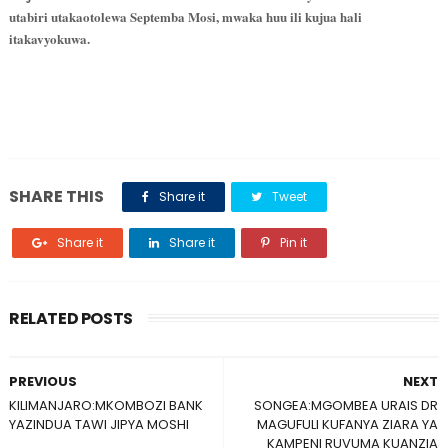
utabiri utakaotolewa Septemba Mosi, mwaka huu ili kujua hali
itakavyokuwa.
SHARE THIS
Share it
Tweet
Share it
Share it
Pin it
RELATED POSTS
PREVIOUS
NEXT
KILIMANJARO:MKOMBOZI BANK
SONGEA:MGOMBEA URAIS DR
YAZINDUA TAWI JIPYA MOSHI
MAGUFULI KUFANYA ZIARA YA
KAMPENI RUVUMA KUANZIA