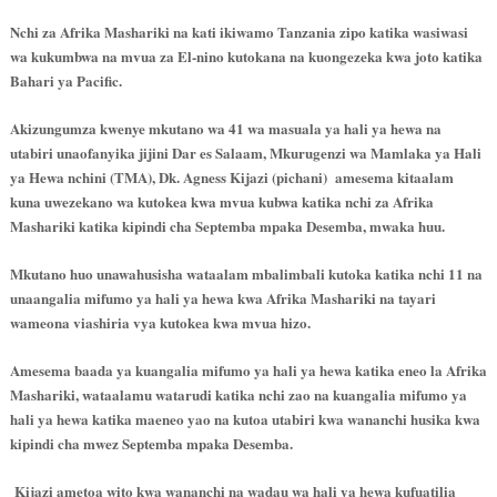
Nchi za Afrika Mashariki na kati ikiwamo Tanzania zipo katika wasiwasi
wa kukumbwa na mvua za El-nino kutokana na kuongezeka kwa joto katika
Bahari ya Pacific.
Akizungumza kwenye mkutano wa 41 wa masuala ya hali ya hewa na
utabiri unaofanyika jijini Dar es Salaam, Mkurugenzi wa Mamlaka ya Hali
ya Hewa nchini (TMA), Dk. Agness Kijazi (pichani)
amesema kitaalam
kuna uwezekano wa kutokea kwa mvua kubwa katika nchi za Afrika
Mashariki katika kipindi cha Septemba mpaka Desemba, mwaka huu.
Mkutano huo unawahusisha wataalam mbalimbali kutoka katika nchi 11 na
unaangalia mifumo ya hali ya hewa kwa Afrika Mashariki na tayari
wameona viashiria vya kutokea kwa mvua hizo.
Amesema baada ya kuangalia mifumo ya hali ya hewa katika eneo la Afrika
Mashariki, wataalamu watarudi katika nchi zao na kuangalia mifumo ya
hali ya hewa katika maeneo yao na kutoa utabiri kwa wananchi husika kwa
kipindi cha mwez Septemba mpaka Desemba.
Kijazi ametoa wito kwa wananchi na wadau wa hali ya hewa kufuatilia