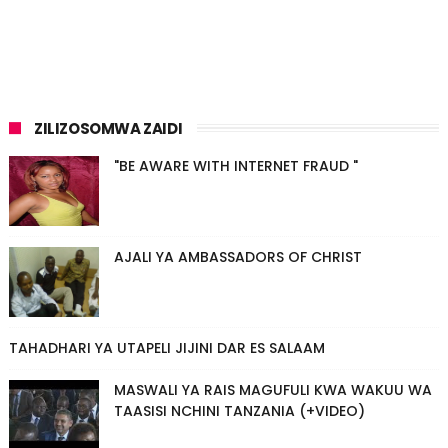
ZILIZOSOMWA ZAIDI
"BE AWARE WITH INTERNET FRAUD "
AJALI YA AMBASSADORS OF CHRIST
TAHADHARI YA UTAPELI JIJINI DAR ES SALAAM
MASWALI YA RAIS MAGUFULI KWA WAKUU WA
TAASISI NCHINI TANZANIA (+VIDEO)