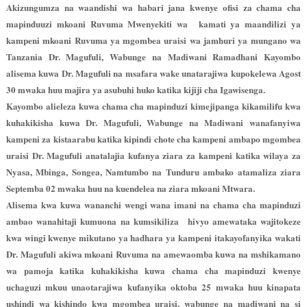
Akizungumza na waandishi wa habari jana kwenye ofisi za chama cha
mapinduuzi mkoani Ruvuma Mwenyekiti wa
kamati ya maandilizi ya
kampeni mkoani Ruvuma ya mgombea uraisi wa jamhuri ya mungano wa
Tanzania Dr. Magufuli, Wabunge na Madiwani Ramadhani Kayombo
alisema kuwa Dr. Magufuli na msafara wake unatarajiwa kupokelewa Agost
30 mwaka huu majira ya asubuhi huko katika kijiji cha Igawisenga.
Kayombo alieleza kuwa chama cha mapinduzi kimejipanga kikamilifu kwa
kuhakikisha kuwa Dr. Magufuli, Wabunge na Madiwani wanafanyiwa
kampeni za kistaarabu katika kipindi chote cha kampeni ambapo mgombea
uraisi Dr. Magufuli anatalajia kufanya ziara za kampeni katika wilaya za
Nyasa, Mbinga, Songea, Namtumbo na Tunduru ambako atamaliza ziara
Septemba 02 mwaka huu na kuendelea na ziara mkoani Mtwara.
Alisema kwa kuwa wananchi wengi wana imani na chama cha mapinduzi
ambao wanahitaji kumuona na kumsikiliza
hivyo amewataka wajitokeze
kwa wingi kwenye mikutano ya hadhara ya kampeni
itakayofanyika wakati
Dr. Magufuli akiwa mkoani Ruvuma na amewaomba kuwa na mshikamano
wa pamoja katika kuhakikisha kuwa chama cha mapinduzi kwenye
uchaguzi mkuu unaotarajiwa kufanyika oktoba 25 mwaka huu kinapata
ushindi wa kishindo kwa mgombea uraisi, wabunge na madiwani na si