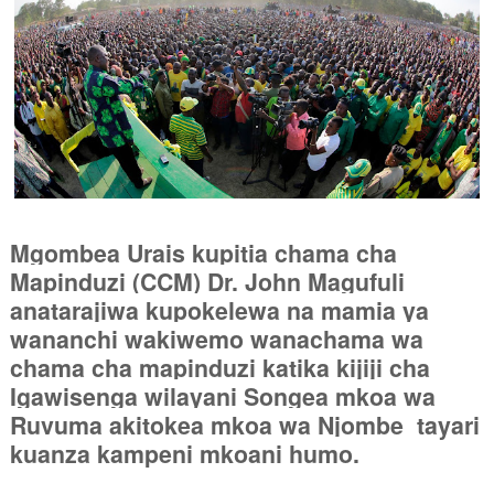
Mgombea Urais kupitia chama cha
Mapinduzi (CCM) Dr. John Magufuli
anatarajiwa kupokelewa na mamia ya
wananchi wakiwemo wanachama wa
chama cha mapinduzi katika kijiji cha
Igawisenga wilayani Songea mkoa wa
Ruvuma akitokea mkoa wa Njombe
tayari
kuanza kampeni mkoani humo.