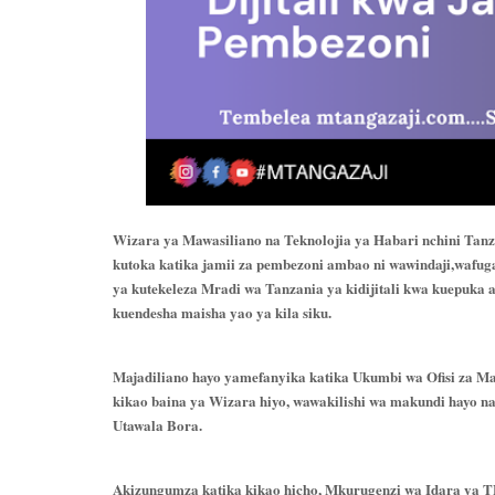
Wizara ya Mawasiliano na Teknolojia ya Habari nchini Tan
kutoka katika jamii za pembezoni ambao ni wawindaji,wafugaj
ya kutekeleza Mradi wa Tanzania ya kidijitali kwa kuepuka 
kuendesha maisha yao ya kila siku.
Majadiliano hayo yamefanyika katika Ukumbi wa Ofisi za Ma
kikao baina ya Wizara hiyo, wawakilishi wa makundi hayo n
Utawala Bora.
Akizungumza katika kikao hicho, Mkurugenzi wa Idara y