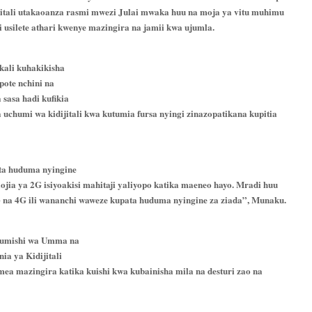
jitali utakaoanza rasmi mwezi Julai mwaka huu na moja ya vitu muhimu
 usilete athari kwenye mazingira na jamii kwa ujumla.
kali kuhakikisha
ote nchini na
 sasa hadi kufikia
 uchumi wa kidijitali kwa kutumia fursa nyingi zinazopatikana kupitia
ta huduma nyingine
ojia ya 2G isiyoakisi mahitaji yaliyopo katika maeneo hayo. Mradi huu
 na 4G ili wananchi waweze kupata huduma nyingine za ziada”, Munaku.
Utumishi wa Umma na
a ya Kidijitali
mea mazingira katika kuishi kwa kubainisha mila na desturi zao na