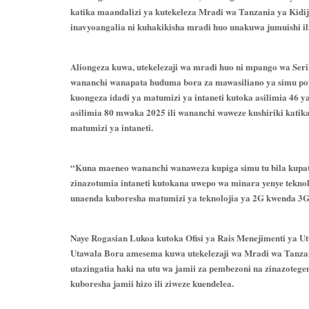
katika maandalizi ya kutekeleza Mradi wa Tanzania ya Kidi
inavyoangalia ni kuhakikisha mradi huo unakuwa jumuishi ili
Aliongeza kuwa, utekelezaji wa mradi huo ni mpango wa Seri
wananchi wanapata huduma bora za mawasiliano ya simu pop
kuongeza idadi ya matumizi ya intaneti kutoka asilimia 46 ya
asilimia 80 mwaka 2025 ili wananchi waweze kushiriki katika
matumizi ya intaneti.
“Kuna maeneo wananchi wanaweza kupiga simu tu bila kupa
zinazotumia intaneti kutokana uwepo wa minara yenye teknol
unaenda kuboresha matumizi ya teknolojia ya 2G kwenda 3G
Naye Rogasian Lukoa kutoka Ofisi ya Rais Menejimenti ya 
Utawala Bora amesema kuwa utekelezaji wa Mradi wa Tanzani
utazingatia haki na utu wa jamii za pembezoni na zinazotege
kuboresha jamii hizo ili ziweze kuendelea.