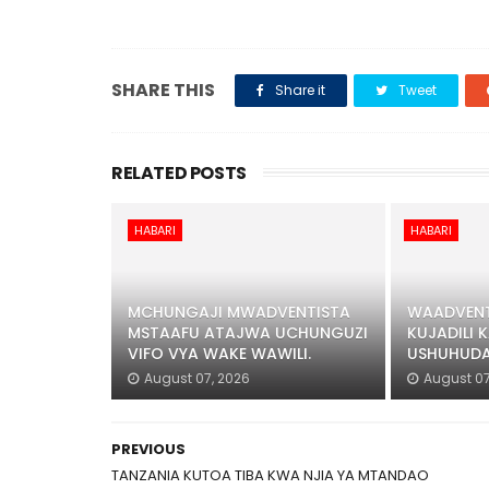
SHARE THIS
Share it
Tweet
RELATED POSTS
HABARI
HABARI
MCHUNGAJI MWADVENTISTA
WAADVENT
MSTAAFU ATAJWA UCHUNGUZI
KUJADILI K
VIFO VYA WAKE WAWILI.
USHUHUDA
August 07, 2026
August 07
PREVIOUS
TANZANIA KUTOA TIBA KWA NJIA YA MTANDAO