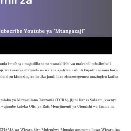
zania imefanya majadiliano na wawakilishi wa makundi mbalimbali
i, wakusanya matunda na warina asali wa asili ili kujadili namna bora
athari za kimazingira katika jamii hizo zinazotegemea mazingira katika
mlaka ya Mawasiliano Tanzania (TCRA), jijini Dar es Salaam, kwenye
a wajumbe kutoka Ofisi ya Rais Menejimenti ya Utumishi wa Umma na
a TEHAMA wa Wizara hiyo Mulembwa Munaku amesema kuwa Wizara ipo