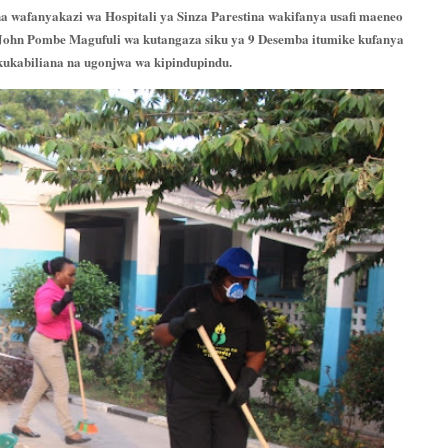
 wafanyakazi wa Hospitali ya Sinza Parestina wakifanya usafi maeneo
k. John Pombe Magufuli wa kutangaza siku ya 9 Desemba itumike kufanya
 kukabiliana na ugonjwa wa kipindupindu.