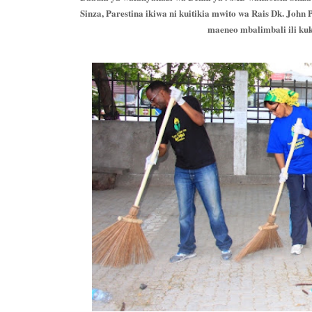
Sinza, Parestina ikiwa ni kuitikia mwito wa Rais Dk. Joh
maeneo mbalimbali ili ku