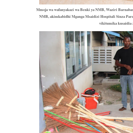
Mmoja wa wafanyakazi wa Benki ya NMB, Waziri Barnabas (
NMB, akimkabidhi Mganga Msaidizi Hospitali Sinza Parestin
vikitumika kusaidia z