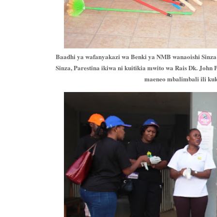
Baadhi ya wafanyakazi wa Benki ya NMB wanaoishi Sinza n
Sinza, Parestina ikiwa ni kuitikia mwito wa Rais Dk. Joh
maeneo mbalimbali ili ku