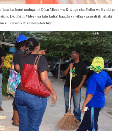
tatu kushoto) ambaye ni Ofisa Mkuu wa Kitengo cha Fedha wa Benki ya
a, Dk. Faith Mdee (wa tatu kulia) baadhi ya vifaa vya usafi ili vibaki
oezi la usafi katika hospitali hiyo.