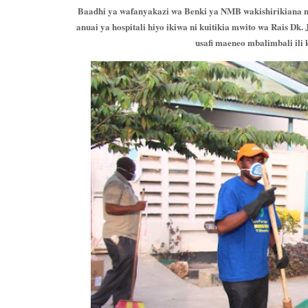
Baadhi ya wafanyakazi wa Benki ya NMB wakishirikiana na
anuai ya hospitali hiyo ikiwa ni kuitikia mwito wa Rais D
usafi maeneo mbalimbali ili