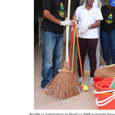
Baadhi ya wafanyakazi wa Benki ya NMB wanaoishi Sinza n