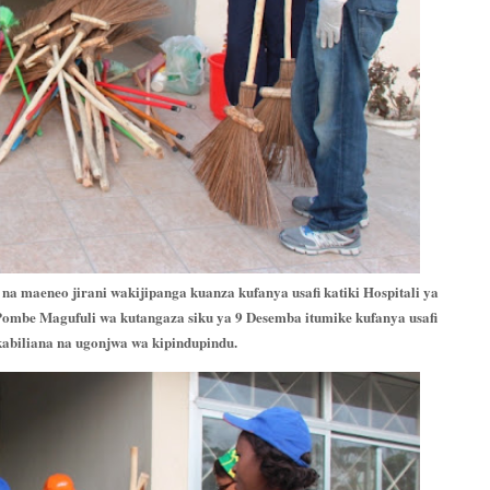
a maeneo jirani wakijipanga kuanza kufanya usafi katiki Hospitali ya
n Pombe Magufuli wa kutangaza siku ya 9 Desemba itumike kufanya usafi
kabiliana na ugonjwa wa kipindupindu.