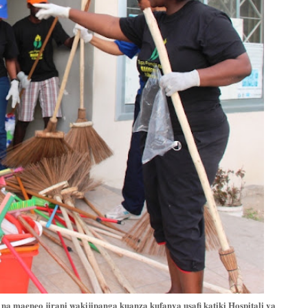
a maeneo jirani wakijipanga kuanza kufanya usafi katiki Hospitali ya