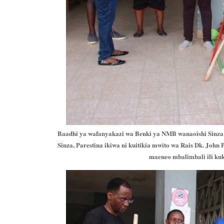
Baadhi ya wafanyakazi wa Benki ya NMB wanaoishi Sinza n
Sinza, Parestina ikiwa ni kuitikia mwito wa Rais Dk. Joh
maeneo mbalimbali ili ku