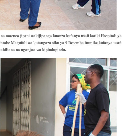
a maeneo jirani wakijipanga kuanza kufanya usafi katiki Hospitali ya
n Pombe Magufuli wa kutangaza siku ya 9 Desemba itumike kufanya usafi
kabiliana na ugonjwa wa kipindupindu.