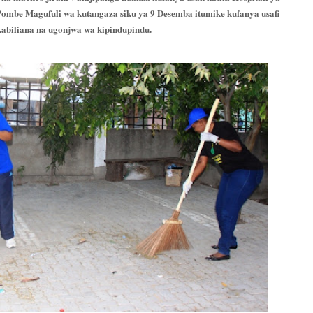
n Pombe Magufuli wa kutangaza siku ya 9 Desemba itumike kufanya usafi
kabiliana na ugonjwa wa kipindupindu.