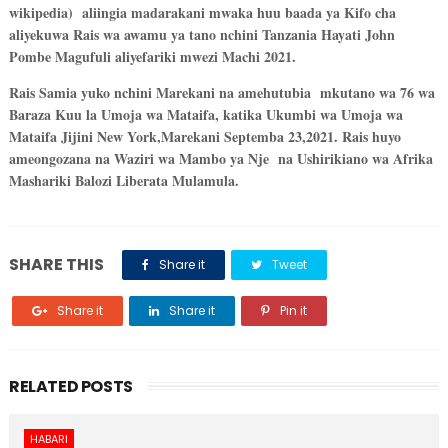
wikipedia) aliingia madarakani mwaka huu baada ya Kifo cha
aliyekuwa Rais wa awamu ya tano nchini Tanzania Hayati John
Pombe Magufuli aliyefariki mwezi Machi 2021.
Rais Samia yuko nchini Marekani na amehutubia mkutano wa 76 wa
Baraza Kuu la Umoja wa Mataifa, katika Ukumbi wa Umoja wa
Mataifa Jijini New York,Marekani Septemba 23,2021. Rais huyo
ameongozana na Waziri wa Mambo ya Nje na Ushirikiano wa Afrika
Mashariki Balozi Liberata Mulamula.
SHARE THIS
Share it
Tweet
Share it
Share it
Pin it
RELATED POSTS
HABARI