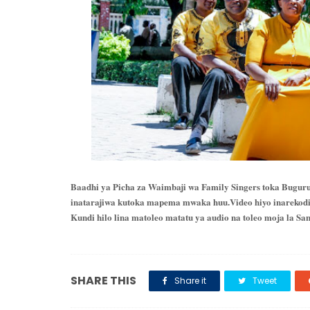
Baadhi ya Picha za Waimbaji wa Family Singers toka Bugur
inatarajiwa kutoka mapema mwaka huu.Video hiyo inareko
Kundi hilo lina matoleo matatu ya audio na toleo moja la S
SHARE THIS
Share it
Tweet