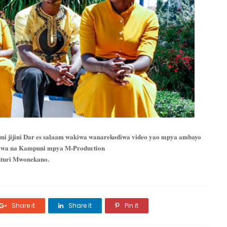
uni jijini Dar es salaam wakiwa wanarekodiwa video yao mpya ambayo
diwa na Kampuni mpya M-Production
anturi Mwonekano.
Share it
Share it
Pin it