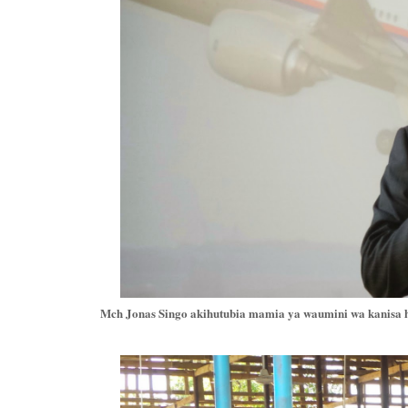
Mch Jonas Singo akihutubia mamia ya waumini wa kanisa h