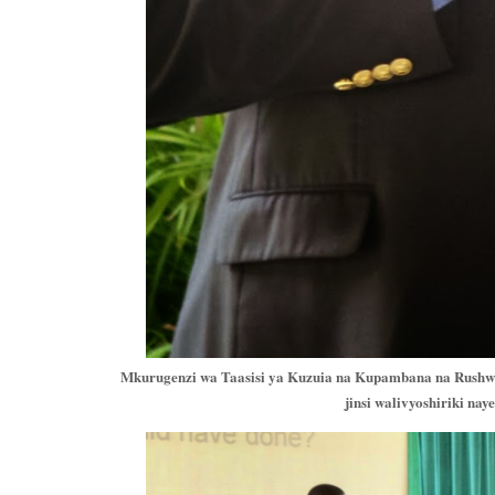
Mkurugenzi wa Taasisi ya Kuzuia na Kupambana na Rushwa
jinsi walivyoshiriki n