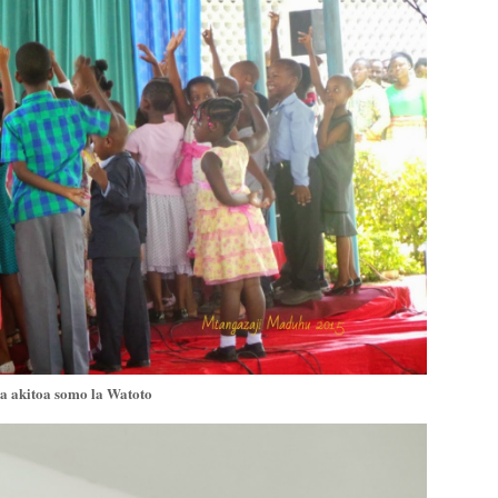
 akitoa somo la Watoto