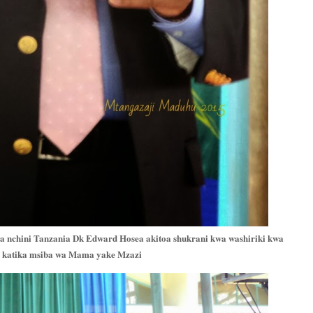
 nchini Tanzania Dk Edward Hosea akitoa shukrani kwa washiriki kwa
aye katika msiba wa Mama yake Mzazi