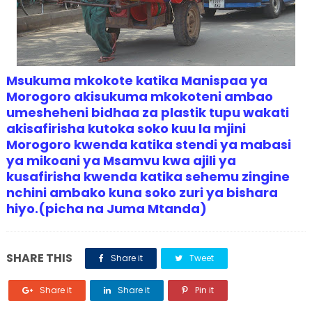
Msukuma mkokote katika Manispaa ya
Morogoro akisukuma mkokoteni ambao
umesheheni bidhaa za plastik tupu wakati
akisafirisha kutoka soko kuu la mjini
Morogoro kwenda katika stendi ya mabasi
ya mikoani ya Msamvu kwa ajili ya
kusafirisha kwenda katika sehemu zingine
nchini ambako kuna soko zuri ya bishara
hiyo.(picha na Juma Mtanda)
SHARE THIS
Share it
Tweet
Share it
Share it
Pin it