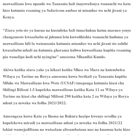
mawasiliano kwa upande wa Tanzania hali inayowafanya wananchi wa kata
hizo kutumia roaming ya Safaricom ambao ni mtandao wa nchi jirani ya
Kenya.
“Ziara yetu sio ya kuona na kuondoka bali tunachukua hatua maeneo yenye
changamoto kwasababu ni jukumu letu kuwafikishia wananchi huduma ya
mawasiliano hili la watanzania kutumia mtandao wa nchi jirani sio sahihi
kwasababu mbali na kutumia gharama kubwa kuwasiliana kupitia roaming
pia wanalipa kodi nchi nyingine” amesema Mhandisi Kundo.
Akiwa katika ziara yake ya kikazi katika Mkoa wa Mara na kutembelea
Wilaya ya Tarime na Rorya amesema kuwa Serikali ya Tanzania kupitia
Mfuko wa Mawasiliano kwa Wote (UCSAF) imepanga kutumia kiasi cha
Shilingi Bilioni 1.5 kupeleka mawasiliano katika Kata 11 za Wilaya ya
Tarime na kiasi cha shilingi Milioni 290 katika kata 2 za Wilaya ya Rorya
ndani ya mwaka wa fedha 2021/2022.
Ameongeza kuwa Kata ya Ikoma na Bukura hazipo kwenye orodha ya
kupelekewa miradi ya mawasiliano ndani ya mwaka wa fedha 2021/22
lakini wamejadiliana na wataalam alioambatana nao na kuamua kata hizo