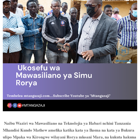
Naibu Waziri wa Mawasiliano na Teknolojia ya Habari nchini Tanzania
Mhandisi Kundo Mathew amefika katika kata ya Ikoma na kata ya Bukura
ulipo Mpaka wa Kirongwe wilayani Rorya mkoani Mara, na kukuta hakuna