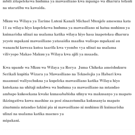
mbili zitapelekewa huduma ya mawasiliano kwa mpango wa dharura tofauti
na utaratibu wa kawaida.
Mkuu wa Wilaya ya Tarime Luteni Kanali Michael Mtenjele amesema kata
11 za wilaya hiyo kupelekewa huduma ya mawasiliano ni hatua muhimu ya
kuimarisha ulinzi na usalama katika wilaya hiyo hasa inapotokea dharura
yeyote mpakani mawasiliano yatasaidia maafisa waliopo mpakani au
wananchi kuweza kutoa taarifa kwa vyombo vya ulinzi na usalama
vilivyopo Makao Makuu ya Wilaya kwa ajili ya msaada.
Kwa upande wa Mkuu wa Wilaya ya Rorya Juma Chikoka ameishukuru
Serikali kupitia Wizara ya Mawasiliano na Teknolojia ya Habari kwa
maamuzi waliyochukua ya kupeleka mawasiliano katika Wilaya hiyo
kutokana na uhitaji mkubwa wa huduma ya mawasiliano na mtandao
ambapo kukosekana kwake kunasababisha ufinyu wa makusanyo ya mapato
ikizingatiwa kuwa mashine za posi zinazotumika kukusanyia mapato
zinatumia mtandao lakini pia ni mawasiliano ni muhimu ili kuimarisha
ulinzi na usalama katika maeneo ya
mipakani.