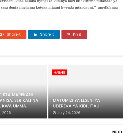
visheni, kuna namna nyingi za kufanya kazi hii ikiwemo mitandao ya
a sasa dunia imehama kutoka mtaani kwenda mtandaoni." amefafanua
Share it
Share it
Pin it
HABARI
ISTA MAREKANI
ANISA, SERIKALI NA
MATUMIZI YA LESENI YA
 KWA UMMA.
UDEREVA YA KIDIJITALI
, 2026
July 24, 2026
NEXT