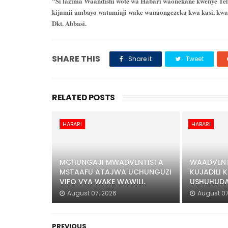
"Si lazima Waandishi wote wa Habari waonekane kwenye Tele
kijamii ambayo watumiaji wake wanaongezeka kwa kasi, kw
Dkt. Abbasi.
SHARE THIS
Share it
Tweet
RELATED POSTS
HABARI
HABARI
MCHUNGAJI MWADVENTISTA
WAADVENT
MSTAAFU ATAJWA UCHUNGUZI
KUJADILI K
VIFO VYA WAKE WAWILI.
USHUHUDA
August 07, 2026
August 07
PREVIOUS