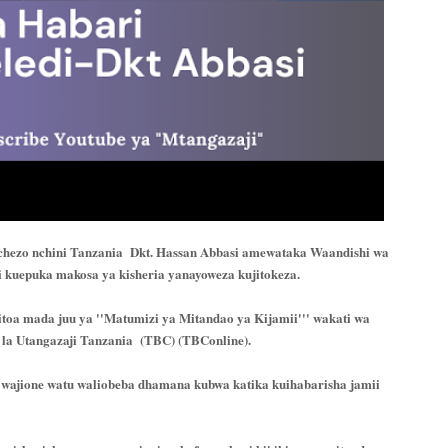
chezo nchini Tanzania Dkt. Hassan Abbasi amewataka Waandishi wa
 kuepuka makosa ya kisheria yanayoweza kujitokeza.
itoa mada juu ya ''Matumizi ya Mitandao ya Kijamii''' wakati wa
la Utangazaji Tanzania (TBC) (TBConline).
 wajione watu waliobeba dhamana kubwa katika kuihabarisha jamii