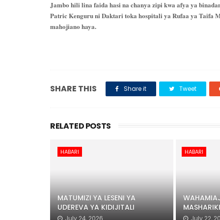
Jambo hili lina faida hasi na chanya zipi kwa afya ya binada
Patric Kenguru ni Daktari toka hospitali ya Rufaa ya Taifa
mahojiano haya.
SHARE THIS
Share it
Tweet
RELATED POSTS
HABARI
HABARI
MATUMIZI YA LESENI YA
WAHAMIAJ
UDEREVA YA KIDIJITALI
MASHARIK
July 24, 2026
July 22, 2