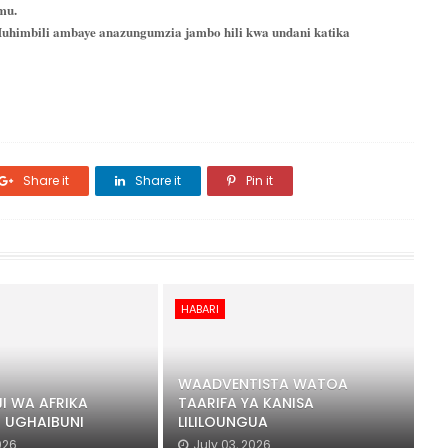
mu.
 Muhimbili ambaye anazungumzia jambo hili kwa undani katika
Share it
Share it
Pin it
HABARI
WAADVENTISTA WATOA
I WA AFRIKA
TAARIFA YA KANISA
I UGHAIBUNI
LILILOUNGUA
026
July 03, 2026