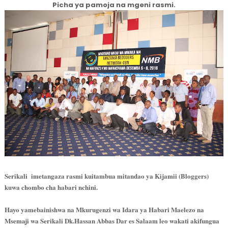
Picha ya pamoja na mgeni rasmi.
Serikali imetangaza rasmi kuitambua mitandao ya Kijamii (Bloggers)
kuwa chombo cha habari nchini.
Hayo yamebainishwa na Mkurugenzi wa Idara ya Habari Maelezo na
Msemaji wa Serikali Dk.Hassan Abbas Dar es Salaam leo wakati akifungua