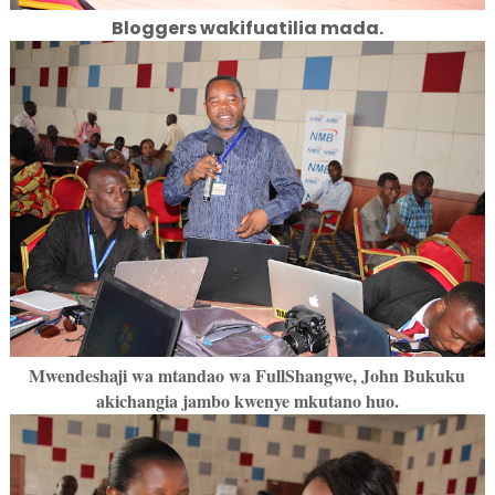
Bloggers wakifuatilia mada.
Mwendeshaji wa mtandao wa FullShangwe, John Bukuku
akichangia jambo kwenye mkutano huo.