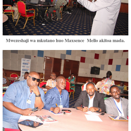
Mwezeshaji wa mkutano huo Maxsence Mello akitoa mada.