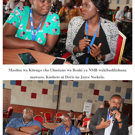
Maofisa wa Kitengo cha Uhusiano wa Benki ya NMB wakibadilishana
.
mawazo. Kushoto ni Doris na Joyce Nsekela