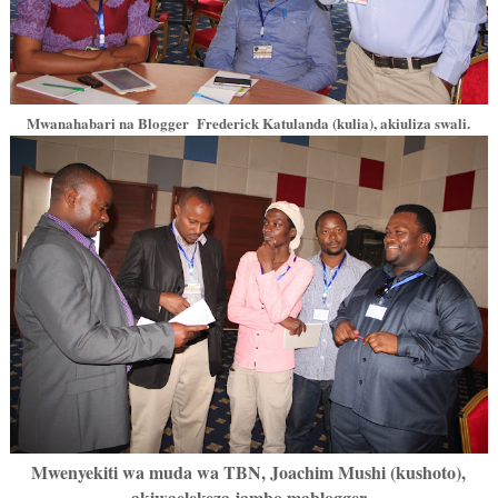
Mwanahabari na Blogger Frederick Katulanda (kulia), akiuliza swali.
Mwenyekiti wa muda wa TBN, Joachim Mushi (kushoto),
akiwaelekeza jambo mablogger