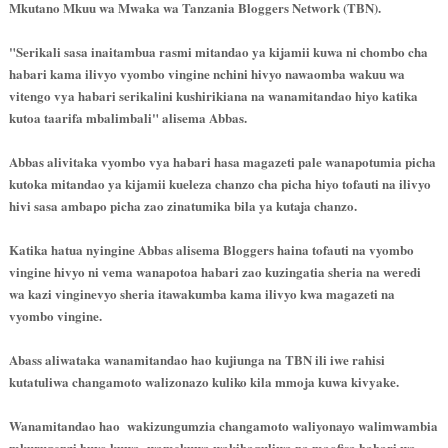
Mkutano Mkuu wa Mwaka wa Tanzania Bloggers Network (TBN).
"Serikali sasa inaitambua rasmi mitandao ya kijamii kuwa ni chombo cha
habari kama ilivyo vyombo vingine nchini hivyo nawaomba wakuu wa
vitengo vya habari serikalini kushirikiana na wanamitandao hiyo katika
kutoa taarifa mbalimbali" alisema Abbas.
Abbas alivitaka vyombo vya habari hasa magazeti pale wanapotumia picha
kutoka mitandao ya kijamii kueleza chanzo cha picha hiyo tofauti na ilivyo
hivi sasa ambapo picha zao zinatumika bila ya kutaja chanzo.
Katika hatua nyingine Abbas alisema Bloggers haina tofauti na vyombo
vingine hivyo ni vema wanapotoa habari zao kuzingatia sheria na weredi
wa kazi vinginevyo sheria itawakumba kama ilivyo kwa magazeti na
vyombo vingine.
Abass aliwataka wanamitandao hao kujiunga na TBN ili iwe rahisi
kutatuliwa changamoto walizonazo kuliko kila mmoja kuwa kivyake.
Wanamitandao hao wakizungumzia changamoto waliyonayo walimwambia
mkurugenzi huyo kuwa wamekuwa wakibaguliwa na maofisa habari wa