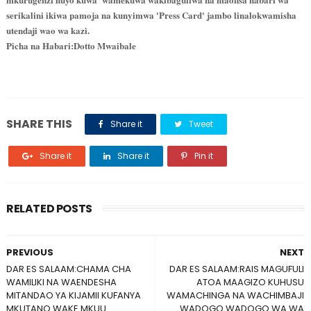
serikalini ikiwa pamoja na kunyimwa 'Press Card' jambo linalokwamisha
utendaji wao wa kazi.
Picha na Habari:Dotto Mwaibale
SHARE THIS
Share it
Tweet
Share it
Share it
Pin it
RELATED POSTS
PREVIOUS
NEXT
DAR ES SALAAM:CHAMA CHA
DAR ES SALAAM:RAIS MAGUFULI
WAMILIKI NA WAENDESHA
ATOA MAAGIZO KUHUSU
MITANDAO YA KIJAMII KUFANYA
WAMACHINGA NA WACHIMBAJI
MKUTANO WAKE MKUU
WADOGO WADOGO WA WA