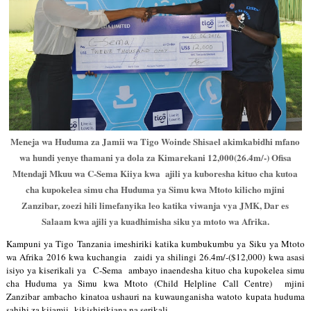
Meneja wa Huduma za Jamii wa Tigo Woinde Shisael akimkabidhi mfano
wa hundi yenye thamani ya dola za Kimarekani 12,000(26.4m/-) Ofisa
Mtendaji Mkuu wa C-Sema Kiiya kwa ajili ya kuboresha kituo cha kutoa
cha kupokelea simu cha Huduma ya Simu kwa Mtoto kilicho mjini
Zanzibar, zoezi hili limefanyika leo katika viwanja vya JMK, Dar es
Salaam kwa ajili ya kuadhimisha siku ya mtoto wa Afrika.
Kampuni ya Tigo Tanzania imeshiriki katika kumbukumbu ya Siku ya Mtoto 
wa Afrika 2016 kwa kuchangia  zaidi ya shilingi 26.4m/-($12,000) kwa asasi 
isiyo ya kiserikali ya  C-Sema  ambayo inaendesha kituo cha kupokelea simu 
cha Huduma ya Simu kwa Mtoto (Child Helpline Call Centre)  mjini 
Zanzibar ambacho kinatoa ushauri na kuwaunganisha watoto kupata huduma 
sahihi za kijamii  kikishirikiana na serikali.