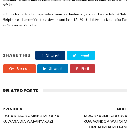
Afrika.
Kituo cha taifa cha kupokelea simu za huduma ya simu kwa mtoto (Child 
Helpline call centre) kilianzishwa rasmi Juni 15, 2013  kikiwa na kituo cha Dar 
es Salaam na Zanzibar.
SHARE THIS
Share it
Tweet
Share it
Share it
Pin it
RELATED POSTS
PREVIOUS
NEXT
OSHA KUJA NA MBINU MPYA ZA
MWANZA:JIJI LATAKIWA
KUWASAIDIA WAFANYAKAZI
KUWAONDOA WATOTO
OMBAOMBA MITAANI