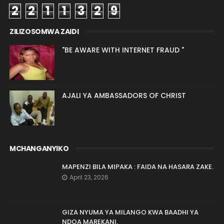
2
2
1
1
3
2
9
ZILIZOSOMWA ZAIDI
"BE AWARE WITH INTERNET FRAUD "
AJALI YA AMBASSADORS OF CHRIST
MCHANGANYIKO
MAPENZI BILA MIPAKA : FAIDA NA HASARA ZAKE.
April 23, 2026
GIZA NYUMA YA MILANGO KWA BAADHI YA
NDOA MAREKANI.