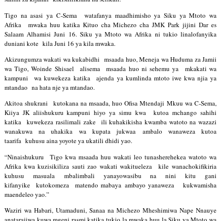
Tigo na asasi ya C-Sema  watafanya maadhimisho ya Siku ya Mtoto wa 
Afrika  mwaka huu katika Kituo cha Michezo cha JMK Park jijini Dar es 
Salaam Alhamisi Juni 16. Siku ya Mtoto wa Afrika ni tukio linalofanyika 
duniani kote  kila Juni 16 ya kila mwaka. 
Akizungumza wakati wa kukabidhi  msaada huo, Meneja wa Huduma za Jamii 
wa Tigo, Woinde Shisael  alisema  msaada huo ni sehemu ya  mkakati wa 
kampuni  wa kuwekeza katika  ajenda ya kumlinda mtoto iwe kwa njia ya 
mtandao  na hata nje ya mtandao.
Akitoa shukrani  kutokana na msaada, huo Ofisa Mtendaji Mkuu wa C-Sema, 
Kiiya JK aliishukuru kampuni hiyo ya simu kwa  kutoa mchango sahihi 
katika  kuwekeza rasilimali zake  ili kuhakikisha kwamba watoto na wazazi 
wanakuwa na uhakika wa kupata jukwaa ambalo wanaweza kutoa 
taarifa  kuhusu aina yoyote ya ukatili dhidi yao.
“Ninaishukuru  Tigo kwa msaada huu wakati leo tunasherehekea watoto wa 
Afrika kwa kuzisikiliza sauti zao wakati wakitueleza  kile wanachokifikiria 
kuhusu masuala mbalimbali yanayowasibu na nini kitu gani 
kifanyike  kutokomeza  matendo mabaya ambayo yanaweza   kukwamisha 
maendeleo yao.”
Waziri wa Habari, Utamaduni, Sanaa na Michezo Mheshimiwa Nape Nnauye 
anatarajiwa kuwa mgeni rasmi katika tukio la mwaka huu la Siku ya Mtoto wa 