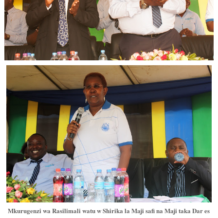
Mkurugenzi wa Rasilimali watu w Shirika la Maji safi na Maji taka Dar es