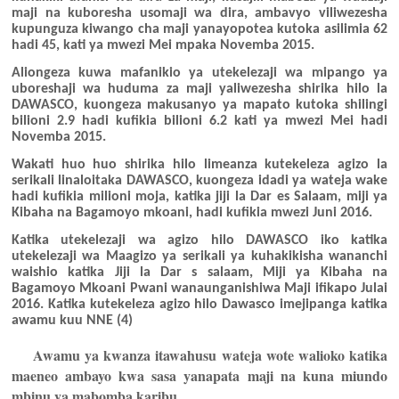
maji na kuboresha usomaji wa dira, ambavyo viliwezesha
kupunguza kiwango cha maji yanayopotea kutoka asilimia 62
hadi 45, kati ya mwezi Mei mpaka Novemba 2015.
Aliongeza kuwa mafanikio ya utekelezaji wa mipango ya
uboreshaji wa huduma za maji yaliwezesha shirika hilo la
DAWASCO, kuongeza makusanyo ya mapato kutoka shilingi
bilioni 2.9 hadi kufikia bilioni 6.2 kati ya mwezi Mei hadi
Novemba 2015.
Wakati huo huo shirika hilo limeanza kutekeleza agizo la
serikali linaloitaka DAWASCO, kuongeza idadi ya wateja wake
hadi kufikia milioni moja, katika jiji la Dar es Salaam, miji ya
Kibaha na Bagamoyo mkoani, hadi kufikia mwezi Juni 2016.
Katika utekelezaji wa agizo hilo DAWASCO iko katika
utekelezaji wa Maagizo ya serikali ya kuhakikisha wananchi
waishio katika Jiji la Dar s salaam, Miji ya Kibaha na
Bagamoyo Mkoani Pwani wanaunganishiwa Maji ifikapo Julai
2016. Katika kutekeleza agizo hilo Dawasco imejipanga katika
awamu kuu NNE (4)
.
Awamu ya kwanza itawahusu wateja wote walioko katika
maeneo ambayo kwa sasa yanapata maji na kuna miundo
mbinu ya mabomba karibu.