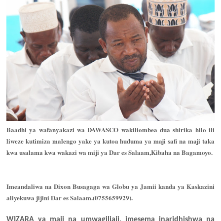
Baadhi ya wafanyakazi wa DAWASCO wakiliombea dua shirika hilo ili
liweze kutimiza malengo yake ya kutoa huduma ya maji safi na maji taka
kwa usalama kwa wakazi wa miji ya Dar es Salaam,Kibaha na Bagamoyo.
Imeandaliwa na Dixon Busagaga wa Globu ya Jamii kanda ya Kaskazini
aliyekuwa jijini Dar es Salaam.(0755659929).
WIZARA ya maji na umwagiliaji, imesema inaridhishwa na