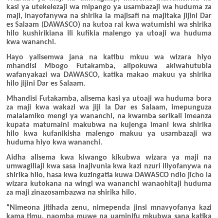
kasi ya utekelezaji wa mipango ya usambazaji wa huduma za
maji, inayofanywa na shirika la majisafi na majitaka jijini Dar
es Salaam (DAWASCO) na kutoa rai kwa watumishi wa shirika
hilo kushirikiana ili kufikia malengo ya utoaji wa huduma
kwa wananchi.
Hayo yalisemwa jana na katibu mkuu wa wizara hiyo
mhandisi Mbogo Futakamba, alipokuwa akiwahutubia
wafanyakazi wa DAWASCO, katika makao makuu ya shirika
hilo jijini Dar es Salaam.
Mhandisi Futakamba, alisema kasi ya utoaji wa huduma bora
za maji kwa wakazi wa jiji la Dar es Salaam, imepunguza
malalamiko mengi ya wananchi, na kwamba serikali imeanza
kupata matumaini makubwa na kujenga imani kwa shirika
hilo kwa kufanikisha malengo makuu ya usambazaji wa
huduma hiyo kwa wananchi.
Aidha alisema kwa kiwango kikubwa wizara ya maji na
umwagiliaji kwa sasa inajivunia kwa kazi nzuri iliyofanywa na
shirika hilo, hasa kwa kuzingatia kuwa DAWASCO ndio jicho la
wizara kutokana na wingi wa wananchi wanaohitaji huduma
za maji zinazosambazwa na shirika hilo.
“Nimeona jitihada zenu, nimependa jinsi mnavyofanya kazi
kama timu, naomba muwe na uaminifu mkubwa sana katika