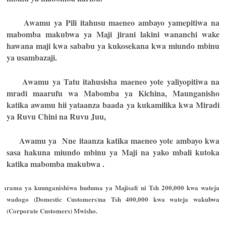
.
Awamu ya Pili itahusu maeneo ambayo yamepitiwa na
mabomba makubwa ya Maji jirani lakini wananchi wake
hawana maji kwa sababu ya kukosekana kwa miundo mbinu
ya usambazaji.
.
Awamu ya Tatu itahusisha maeneo yote yaliyopitiwa na
mradi maarufu wa Mabomba ya Kichina, Maunganisho
katika awamu hii yataanza baada ya kukamilika kwa Miradi
ya Ruvu Chini na Ruvu Juu,
.
Awamu ya Nne itaanza katika maeneo yote ambayo kwa
sasa hakuna miundo mbinu ya Maji na yako mbali kutoka
katika mabomba makubwa .
harama ya kuunganishiwa huduma ya Majisafi ni Tsh 200,000 kwa wateja
wadogo (Domestic Customers)na Tsh 400,000 kwa wateja wakubwa
(Corporate Customers) Mwisho.