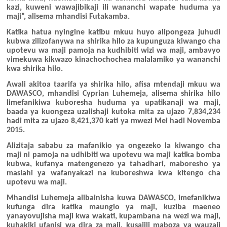
kazi, kuweni wawajibikaji ili wananchi wapate huduma ya
maji”, alisema mhandisi Futakamba.
Katika hatua nyingine katibu mkuu huyo alipongeza juhudi
kubwa zilizofanywa na shirika hilo za kupunguza kiwango cha
upotevu wa maji pamoja na kudhibiti wizi wa maji, ambavyo
vimekuwa kikwazo kinachochochea malalamiko ya wananchi
kwa shirika hilo.
Awali akitoa taarifa ya shirika hilo, afisa mtendaji mkuu wa
DAWASCO, mhandisi Cyprian Luhemeja, alisema shirika hilo
limefanikiwa kuboresha huduma ya upatikanaji wa maji,
baada ya kuongeza uzalishaji kutoka mita za ujazo 7,834,234
hadi mita za ujazo 8,421,370 kati ya mwezi Mei hadi Novemba
2015.
Alizitaja sababu za mafanikio ya ongezeko la kiwango cha
maji ni pamoja na udhibiti wa upotevu wa maji katika bomba
kubwa, kufanya matengenezo ya tahadhari, maboresho ya
maslahi ya wafanyakazi na kuboreshwa kwa kitengo cha
upotevu wa maji.
Mhandisi Luhemeja alibainisha kuwa DAWASCO, imefanikiwa
kufunga dira katika maungio ya maji, kuziba maeneo
yanayovujisha maji kwa wakati, kupambana na wezi wa maji,
kuhakiki ufanisi wa dira za maji, kusajili maboza ya wauzaji