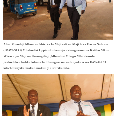
Afisa Mtendaji Mkuu wa Shirika la Maji safi na Maji taka Dar es Salaam
(DAWASCO) Mhakndisi Cypian Luhemeja akiongozana na Katibu Mkuu
Wizara ya Maji na Umwagiliaji ,Mhandisi Mbogo Mfutakamba
,wakielekea katika kikao cha Unongozi na wafanyakazi wa DAWASCO
kilichofanyika makao makuu y a shirika hilo.