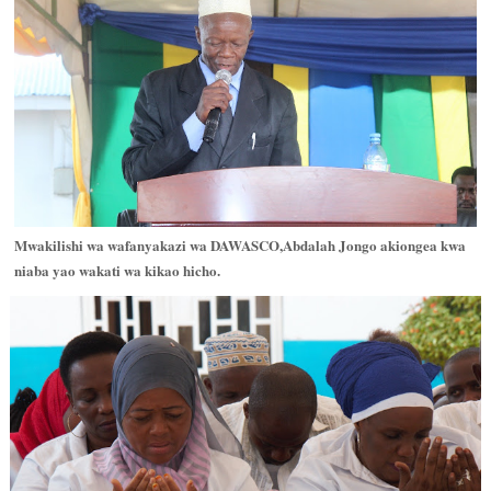
Mwakilishi wa wafanyakazi wa DAWASCO,Abdalah Jongo akiongea kwa
niaba yao wakati wa kikao hicho.