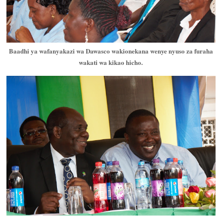
Baadhi ya wafanyakazi wa Dawasco wakionekana wenye nyuso za furaha
wakati wa kikao hicho.