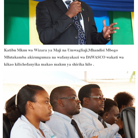
Katibu Mkuu wa Wizara ya Maji na Umwagliaji,Mhandisi Mbogo
Mfutakamba akizungumza na wafanyakazi wa DAWASCO wakati wa
kikao kilichofanyika makao makuu ya shirika hilo .