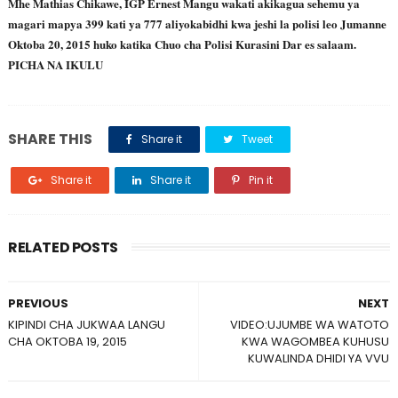
Mhe Mathias Chikawe, IGP Ernest Mangu wakati akikagua sehemu ya
magari mapya 399 kati ya 777 aliyokabidhi kwa jeshi la polisi leo Jumanne
Oktoba 20, 2015 huko katika Chuo cha Polisi Kurasini Dar es salaam.
PICHA NA IKULU
SHARE THIS
Share it
Tweet
Share it
Share it
Pin it
RELATED POSTS
PREVIOUS
NEXT
KIPINDI CHA JUKWAA LANGU
VIDEO:UJUMBE WA WATOTO
CHA OKTOBA 19, 2015
KWA WAGOMBEA KUHUSU
KUWALINDA DHIDI YA VVU