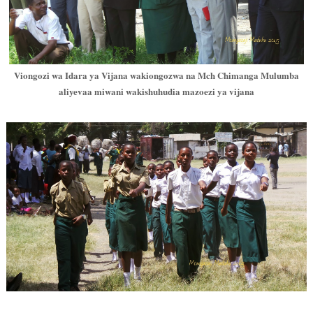
Viongozi wa Idara ya Vijana wakiongozwa na Mch Chimanga Mulumba
aliyevaa miwani wakishuhudia mazoezi ya vijana