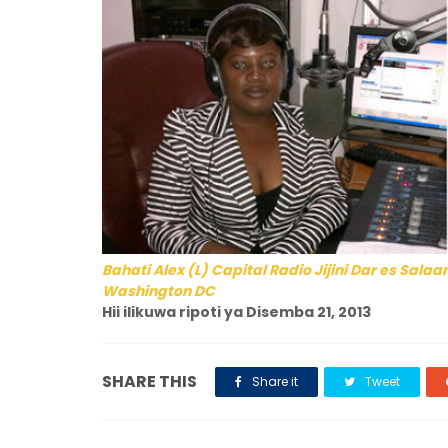
Bahati Alex (L) Capital Radio Jijini Dar es Sa
Washington DC
Hii ilikuwa ripoti ya Disemba 21, 2013
SHARE THIS
Share it
Tweet