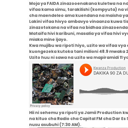
Moja ya FAIDA zinazooenakana kuletwa na ndu
vifaa kama simu, tarakilishi (kompyuta) na 
cha maendeleo ama kuendana na maisha ya
Lakini vifaa hivyo ambavyo vinaanza kuwa ti
zinazotokana na vifaa na bidhaa zinazoendan
Mataifa hivi karibuni, masalia ya vifaa hivi 
miaka mine ijayo.
Kwa mujibu wa ripoti hiyo, uzito wa vifaa v
kuongezeka kutoka tani milioni 48.9 mwaka 2
Uzito huu ni sawa na uzito wa mapiramidi 11 ya
Hii ni sehemu ya ripoti ya Jamii Production 
na kituo cha Radio cha Capital FM cha Dar E
nusu asubuhi (7:30 AM).