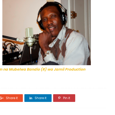
laam na Mubelwa Bandio (R) wa Jamii Production
Share it
Share it
Pin it