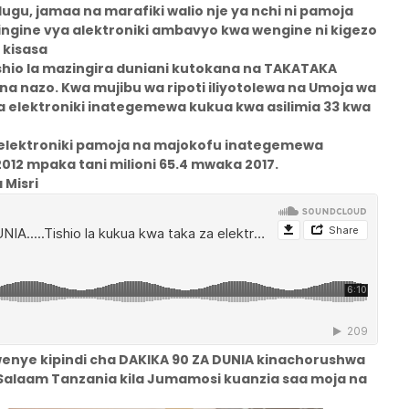
gu, jamaa na marafiki walio nje ya nchi ni pamoja
vingine vya alektroniki ambavyo kwa wengine ni kigezo
 kisasa
shio la mazingira duniani kutokana na TAKATAKA
a nazo. Kwa mujibu wa ripoti iliyotolewa na Umoja wa
vya elektroniki inategemewa kukua kwa asilimia 33 kwa
ya elektroniki pamoja na majokofu inategemewa
012 mpaka tani milioni 65.4 mwaka 2017.
 Misri
kwenye kipindi cha DAKIKA 90 ZA DUNIA kinachorushwa
s Salaam Tanzania kila Jumamosi kuanzia saa moja na