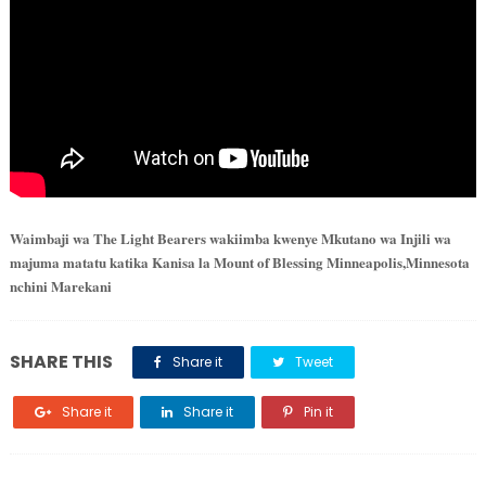
Waimbaji wa The Light Bearers wakiimba kwenye Mkutano wa Injili wa
majuma matatu katika Kanisa la Mount of Blessing Minneapolis,Minnesota
nchini Marekani
SHARE THIS
Share it
Tweet
Share it
Share it
Pin it