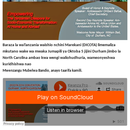
Baraza la waTanzania waishio nchini Marekani (DICOTA) limemaliza
mkutano wake wa mwaka Jumapili ya Oktoba 5 jijini Durham jimbo la
North Carolina ambao kwa wengi waliohudhuria, wameonyeshwa
kuridhishwa nao
Mwenzangu Mubelwa Bandio, anayo taarifa kamili.