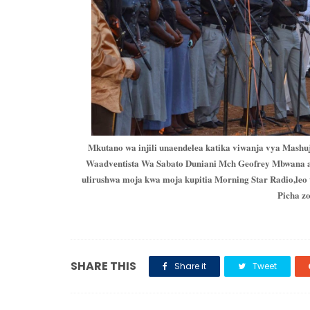
Mkutano wa injili unaendelea katika viwanja vya Mash
Waadventista Wa Sabato Duniani Mch Geofrey Mbwana 
ulirushwa moja kwa moja kupitia Morning Star Radio,le
Picha z
SHARE THIS
Share it
Tweet