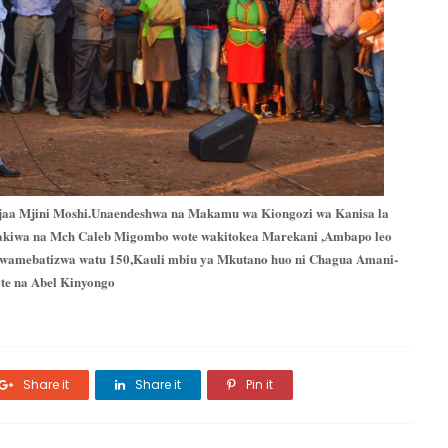
ujaa Mjini Moshi.Unaendeshwa na Makamu wa Kiongozi wa Kanisa la
akiwa na Mch Caleb Migombo wote wakitokea Marekani ,Ambapo leo
o wamebatizwa watu 150,Kauli mbiu ya Mkutano huo ni Chagua Amani-
ote na Abel Kinyongo
Share it
Share it
Pin it