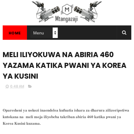
HOME
MELI ILIYOKUWA NA ABIRIA 460
YAZAMA KATIKA PWANI YA KOREA
YA KUSINI
6:48 AM
Oparesheni ya uokozi inaendelea kufuatia ishara za dharura zilizoripotiwa
kutokana na
meli moja iliyobeba takriban abiria 460 katika pwani ya
Korea Kusini kuzama.