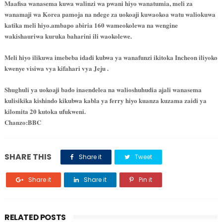
Maafisa wanasema kuwa walinzi wa pwani hiyo wanatumia, meli za
wanamaji wa Korea pamoja na ndege za uokoaji kuwaokoa watu waliokuwa
katika meli hiyo.ambapo abiria 160 wameokolewa na wengine
wakishauriwa kuruka baharini ili waokolewe.
Meli hiyo ilikuwa imebeba idadi kubwa ya wanafunzi ikitoka Incheon iliyoko
kwenye visiwa vya kifahari vya Jeju .
Shughuli ya uokoaji bado inaendelea na walioshuhudia ajali wanasema
kulisikika kishindo kikubwa kabla ya ferry hiyo kuanza kuzama zaidi ya
kilomita 20 kutoka ufukweni.
Chanzo:BBC
SHARE THIS
Share it
Tweet
Share it
Share it
Pin it
RELATED POSTS