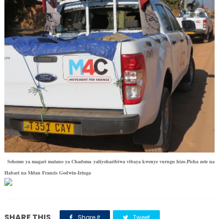
Sehemu ya magari matano ya Chadema yaliyoharibiwa vibaya kwenye vurugu hizo.Picha zote na
Habari na Mdau Francis Godwin-Iringa
SHARE THIS
Share it
Tweet