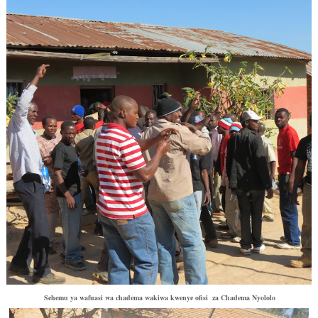
Sehemu ya wafuasi wa chadema wakiwa kwenye ofisi za Chadema Nyololo