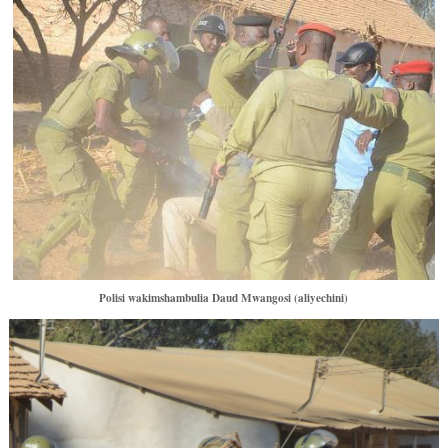
Polisi wakimshambulia Daud Mwangosi (aliyechini)