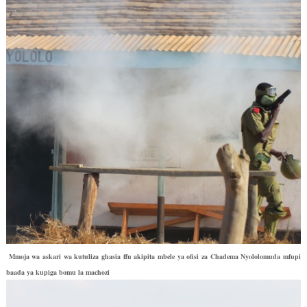
Mmoja wa askari wa kutuliza ghasia ffu akipita mbele ya ofisi za Chadema Nyololomuda mfupi
baada ya kupiga bomu la machozi