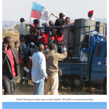
Daud Mwangosi kulia enzi za uhai dakika 20 kabla ya kuuwawa kwake