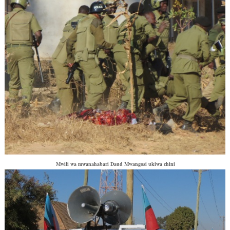
Mwili wa mwanahabari Daud Mwangosi ukiwa chini