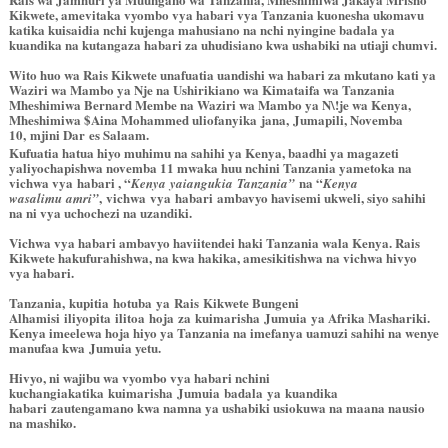
Kikwete, amevitaka vyombo vya habari vya Tanzania kuonesha ukomavu
katika kuisaidia nchi kujenga mahusiano na nchi nyingine badala ya
kuandika na kutangaza habari za uhudisiano kwa ushabiki na utiaji chumvi.
Wito huo wa Rais Kikwete unafuatia uandishi wa habari za mkutano kati ya
Waziri wa Mambo ya Nje na Ushirikiano wa Kimataifa wa Tanzania
Mheshimiwa Bernard Membe na Waziri wa Mambo ya N\!je wa Kenya,
Mheshimiwa $Aina Mohammed uliofanyika jana, Jumapili, Novemba
10, mjini Dar es Salaam.
Kufuatia hatua hiyo muhimu na sahihi ya Kenya, baadhi ya magazeti
yaliyochapishwa novemba 11 mwaka huu nchini Tanzania yametoka na
vichwa vya habari , “
na “
Kenya yaiangukia Tanzania”
Kenya
, vichwa vya
habari ambavyo havisemi ukweli, siyo sahihi
wasalimu amri”
na ni vya uchochezi na uzandiki.
Vichwa vya habari ambavyo haviitendei haki Tanzania wala Kenya. Rais
Kikwete hakufurahishwa, na kwa hakika, amesikitishwa na vichwa hivyo
vya habari.
Tanzania, kupitia hotuba ya
Rais Kikwete Bungeni
Alhamisi iliyopita ilitoa
hoja za kuimarisha Jumuia ya Afrika Mashariki.
Kenya imeelewa hoja hiyo ya Tanzania na imefanya uamuzi sahihi na wenye
manufaa kwa Jumuia yetu.
Hivyo, ni wajibu wa vyombo vya habari nchini
kuchangiakatika kuimarisha
Jumuia badala ya kuandika
habari zautengamano kwa namna ya ushabiki usiokuwa na maana nausio
na mashiko.