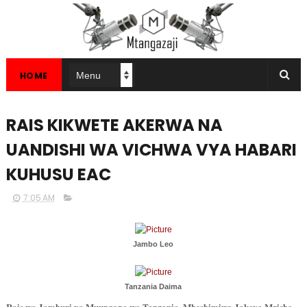
HOME
RAIS KIKWETE AKERWA NA
UANDISHI WA VICHWA VYA HABARI
KUHUSU EAC
7:05 AM
Jambo Leo
Tanzania Daima
Rais wa Jamhuri ya Muungano wa Tanzania, Mheshimiwa Jakaya Mrisho