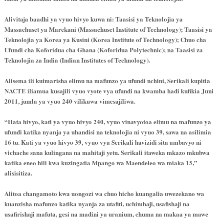
Alivitaja baadhi ya vyuo hivyo kuwa ni: Taasisi ya Teknolojia ya
Massachuset ya Marekani (Massachuset Institute of Technology); Taasisi ya
Teknolojia ya Korea ya Kusini (Korea Institute of Technology); Chuo cha
Ufundi cha Koforidua cha Ghana (Koforidua Polytechnic); na Taasisi za
Teknolojia za India (Indian Institutes of Technology).
Alisema ili kuimarisha elimu na mafunzo ya ufundi nchini, Serikali
kupitia
NACTE iliamua kusajili vyuo vyote vya ufundi na kwamba hadi kufikia Juni
2011, jumla ya vyuo 240 vilikuwa vimesajiliwa.
“Hata hivyo, kati ya vyuo hivyo 240, vyuo vinavyotoa elimu na mafunzo
ya
ufundi katika nyanja ya uhandisi na teknolojia ni vyuo 39, sawa na asilimia
16 tu. Kati ya vyuo hivyo 39, vyuo vya Serikali havizidi sita ambavyo ni
vichache sana kulingana na mahitaji yetu. Serikali itaweka mkazo mkubwa
katika eneo hili kwa kuzingatia Mpango wa Maendeleo wa miaka 15,”
alisisitiza.
Alitoa changamoto kwa uongozi wa chuo hicho kuangalia uwezekano wa
kuanzisha mafunzo katika nyanja za utafiti, uchimbaji, usafishaji na
usafirishaji mafuta, gesi na madini ya uranium, chuma na makaa ya mawe