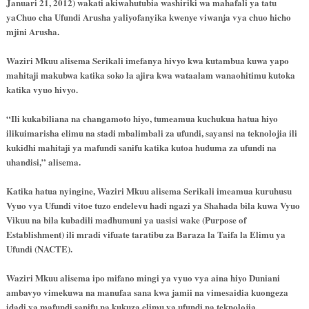
Januari 21, 2012) wakati akiwahutubia washiriki wa mahafali ya tatu
yaChuo cha Ufundi Arusha yaliyofanyika kwenye viwanja vya chuo hicho
mjini Arusha.
Waziri Mkuu alisema Serikali imefanya hivyo kwa kutambua kuwa yapo
mahitaji makubwa katika soko la ajira kwa wataalam wanaohitimu kutoka
katika vyuo hivyo.
“Ili kukabiliana na changamoto hiyo, tumeamua kuchukua hatua hiyo
ili
kuimarisha elimu na stadi mbalimbali za ufundi, sayansi na teknolojia ili
kukidhi mahitaji ya mafundi sanifu katika kutoa huduma za ufundi na
uhandisi,” alisema.
Katika hatua nyingine, Waziri Mkuu alisema Serikali imeamua kuruhusu
Vyuo vya Ufundi vitoe tuzo endelevu hadi ngazi ya Shahada bila kuwa Vyuo
Vikuu na bila kubadili madhumuni ya uasisi wake (Purpose of
Establishment) ili mradi vifuate taratibu za Baraza la Taifa la Elimu ya
Ufundi (NACTE).
Waziri Mkuu alisema ipo mifano mingi ya vyuo vya aina hiyo Duniani
ambavyo vimekuwa na manufaa sana kwa jamii na vimesaidia kuongeza
idadi ya mafundi sanifu na kukuza elimu ya ufundi na teknolojia.