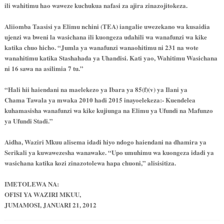
ili wahitimu hao waweze kuchukua nafasi za ajira zinazojitokeza.
Aliiomba Taasisi ya Elimu nchini (TEA) iangalie uwezekano wa kusaidia
ujenzi wa bweni la wasichana ili kuongeza udahili wa wanafunzi wa kike
katika chuo hicho. “Jumla ya wanafunzi wanaohitimu ni 231 na wote
wanahitimu katika Stashahada ya Uhandisi. Kati yao, Wahitimu Wasichana
ni 16 sawa na asilimia 7 tu.”
“Hali hii haiendani na maelekezo ya Ibara ya 85(f)(v) ya Ilani ya
Chama Tawala ya mwaka 2010 hadi 2015 inayoelekeza:- Kuendelea
kuhamasisha wanafunzi wa kike kujiunga na Elimu ya Ufundi na Mafunzo
ya Ufundi Stadi.”
Aidha, Waziri Mkuu alisema idadi hiyo ndogo haiendani na dhamira ya
Serikali ya kuwawezesha wanawake. “Upo umuhimu wa kuongeza idadi ya
wasichana katika kozi zinazotolewa hapa chuoni,” alisisitiza.
IMETOLEWA NA:
OFISI YA WAZIRI MKUU,
JUMAMOSI, JANUARI 21, 2012