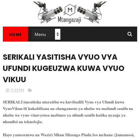
HOME
SERIKALI YASITISHA VYUO VYA
UFUNDI KUGEUZWA KUWA VYUO
VIKUU
11:33 PM
SERIKALI imesitisha utaratibu wa kuvibadili Vyuo vya Ufundi kuwa
VyuoVikuu ili kukabiliana na changamoto ya uhaba wa mafundi sanifu na
uhaba wa vyuo vinavyotoa mafunzo ya ufundi sanifu katika nyanja ya
uhandisi na teknolojia.
Hayo yamesemwa na Waziri Mkuu Mizengo Pinda leo mchana (Jumamosi,