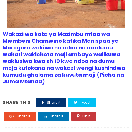
Wakazi wa kata ya Mazimbu mtaa wa
Miembeni Chamwino katika Manispaa ya
Morogoro wakiwa na ndoo na madumu
wakati wakichota maji ambayo walikuwa
wakiuziwa kwa sh 10 kwa ndoo na dumu
moja kutokana na wakazi wengi kushindwa
kumudu ghalama za kuvuta maji (Picha na
Juma Mtanda)
SHARE THIS
Share it
Tweet
Share it
Share it
Pin it